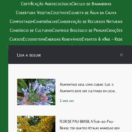
Certificação Agroecológica
Círculo de Bananeiras
Cobertura Vegetal
Coletivos
Colheita de Água da Chuva
Compostagem
Conferências
Conservação de Recursos Naturais
Consórcio de Culturas
Controle Biológico de Pragas
Criações
Cursos
Ecossistema
Energias Renováveis
Eventos & afins – Rede
Feiras
Feiras Agroecológicas
Feiras Ôrganicas
Fitoextração
Horta
Leia a seguir
Horta Mandala
Manejo de Água
Manejo Ecológico de Solo
Manejo Integrado de Pragas
Minhocário
Monocultura
Paisagismo Regenerativo
Permacultuta
Plantas de Cobertura
Policultura
Pousio
Produção Integrada de Alimentos
Agapanthus azul como cuidar: Luz: o
Agapanto deve ser cultivado em locai…
Rede Agroecológica
Rotação de Culturas
Simpósios
Sistemas Agroecológicos
2 anos ago
Sistemas Agroecológicos de Produção Animal
Sistemas Agroflorestais
Solo Vivo
Tecnologia
FLOR DE PAU BRASIL A Flor-do-Pau-
Direitos autorais © 2026
Rede Agroecológica
. All rights reserved.
Brasil tem quatro pétalas amarelas bem