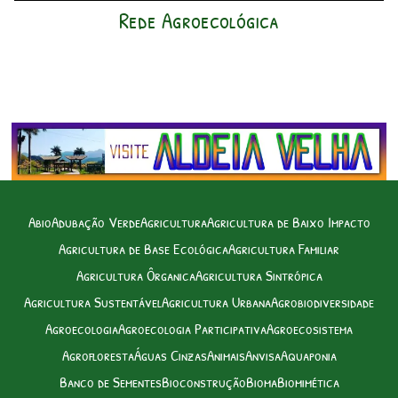
Rede Agroecológica
Abio
Adubação Verde
Agricultura
Agricultura de Baixo Impacto
Agricultura de Base Ecológica
Agricultura Familiar
Agricultura Ôrganica
Agricultura Sintrópica
Agricultura Sustentável
Agricultura Urbana
Agrobiodiversidade
Agroecologia
Agroecologia Participativa
Agroecosistema
Agrofloresta
Águas Cinzas
Animais
Anvisa
Aquaponia
Banco de Sementes
Bioconstrução
Bioma
Biomimética