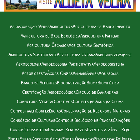
Abio
Adubação Verde
Agricultura
Agricultura de Baixo Impacto
Agricultura de Base Ecológica
Agricultura Familiar
Agricultura Ôrganica
Agricultura Sintrópica
Agricultura Sustentável
Agricultura Urbana
Agrobiodiversidade
Agroecologia
Agroecologia Participativa
Agroecosistema
Agrofloresta
Águas Cinzas
Animais
Anvisa
Aquaponia
Banco de Sementes
Bioconstrução
Bioma
Biomimética
Certificação Agroecológica
Círculo de Bananeiras
Cobertura Vegetal
Coletivos
Colheita de Água da Chuva
Compostagem
Conferências
Conservação de Recursos Naturais
Consórcio de Culturas
Controle Biológico de Pragas
Criações
Cursos
Ecossistema
Energias Renováveis
Eventos & afins – Rede
Feiras
Feiras Agroecológicas
Feiras Ôrganicas
Fitoextração
Horta