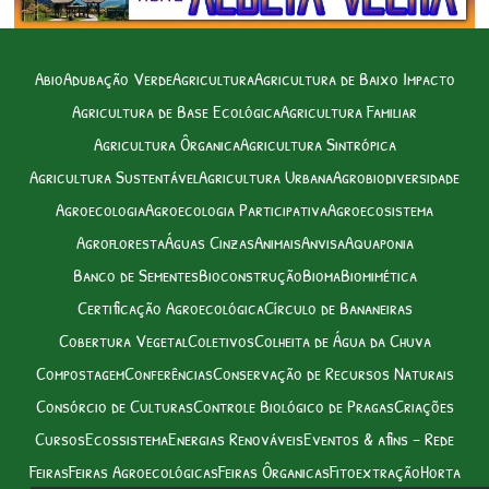
Abio
Adubação Verde
Agricultura
Agricultura de Baixo Impacto
Agricultura de Base Ecológica
Agricultura Familiar
Agricultura Ôrganica
Agricultura Sintrópica
Agricultura Sustentável
Agricultura Urbana
Agrobiodiversidade
Agroecologia
Agroecologia Participativa
Agroecosistema
Agrofloresta
Águas Cinzas
Animais
Anvisa
Aquaponia
Banco de Sementes
Bioconstrução
Bioma
Biomimética
Certificação Agroecológica
Círculo de Bananeiras
Cobertura Vegetal
Coletivos
Colheita de Água da Chuva
Compostagem
Conferências
Conservação de Recursos Naturais
Consórcio de Culturas
Controle Biológico de Pragas
Criações
Cursos
Ecossistema
Energias Renováveis
Eventos & afins – Rede
Feiras
Feiras Agroecológicas
Feiras Ôrganicas
Fitoextração
Horta