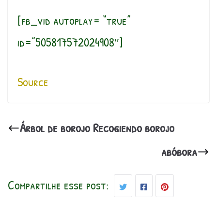
[fb_vid autoplay= “true”
id=”505817572024908″]
Source
Árbol de borojo Recogiendo borojo
abóbora
Compartilhe esse post: