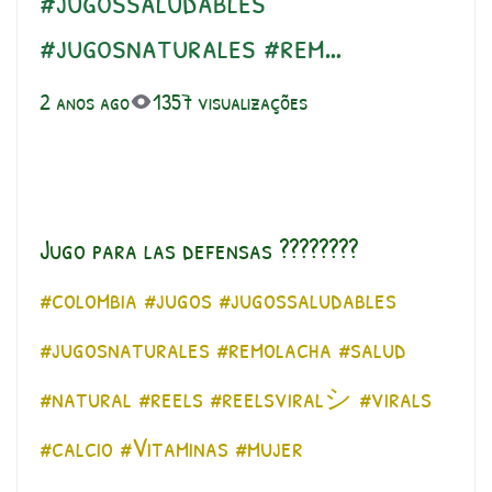
#jugossaludables
#jugosnaturales #rem…
2 anos ago
1357 visualizações
Jugo para las defensas ????????
#colombia
#jugos
#jugossaludables
#jugosnaturales
#remolacha
#salud
#natural
#reels
#reelsviralシ
#virals
#calcio
#Vitaminas
#mujer