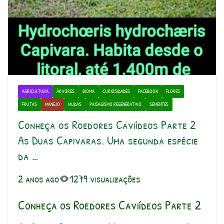
AGRICULTURA
ÁRVORES
BIOMA
CURIOSIDADES
FACEBOOK
FLORES
FRUTAS
MANEJO
MUDAS
PAISAGISMO REGENERATIVO
SEMENTES
Conheça os Roedores Caviídeos Parte 2
As Duas Capivaras. Uma segunda espécie
da …
2 anos ago
1279 visualizações
Conheça os Roedores Caviídeos Parte 2