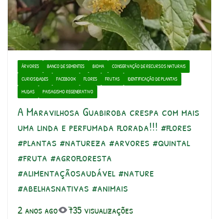
ÁRVORES
BANCO DE SEMENTES
BIOMA
CONSERVAÇÃO DE RECURSOS NATURAIS
CURIOSIDADES
FACEBOOK
FLORES
FRUTAS
IDENTIFICAÇÃO DE PLANTAS
MUDAS
PAISAGISMO REGENERATIVO
A Maravilhosa Guabiroba crespa com mais
uma linda e perfumada florada!!! #flores
#plantas #natureza #arvores #quintal
#fruta #agrofloresta
#alimentaçãosaudável #nature
#abelhasnativas #animais
2 anos ago
735 visualizações