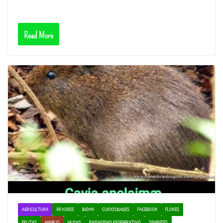
Read More
AGRICULTURA
ÁRVORES
BIOMA
CURIOSIDADES
FACEBOOK
FLORES
FRUTAS
MANEJO
MUDAS
PAISAGISMO REGENERATIVO
SEMENTES