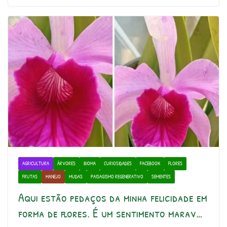
AGRICULTURA
ÁRVORES
BIOMA
CURIOSIDADES
FACEBOOK
FLORES
FRUTAS
MANEJO
MUDAS
PAISAGISMO REGENERATIVO
SEMENTES
Aqui estão pedaços da minha felicidade em
forma de flores. É um sentimento marav…