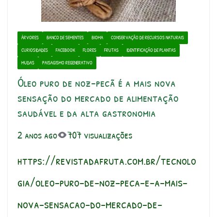
ÁRVORES
BANCO DE SEMENTES
BIOMA
CONSERVAÇÃO DE RECURSOS NATURAIS
CURIOSIDADES
FACEBOOK
FLORES
FRUTAS
IDENTIFICAÇÃO DE PLANTAS
MUDAS
PAISAGISMO REGENERATIVO
Óleo puro de noz-pecã é a mais nova
sensação do mercado de alimentação
saudável e da alta gastronomia
2 anos ago
707 visualizações
https://revistadafruta.com.br/tecnolo
gia/oleo-puro-de-noz-peca-e-a-mais-
nova-sensacao-do-mercado-de-