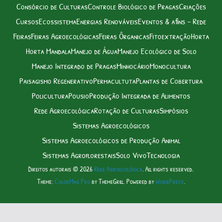
Consórcio de Culturas
Controle Biológico de Pragas
Criações
Cursos
Ecossistema
Energias Renováveis
Eventos & afins – Rede
Feiras
Feiras Agroecológicas
Feiras Ôrganicas
Fitoextração
Horta
Horta Mandala
Manejo de Água
Manejo Ecológico de Solo
Manejo Integrado de Pragas
Minhocário
Monocultura
Paisagismo Regenerativo
Permacultuta
Plantas de Cobertura
Policultura
Pousio
Produção Integrada de Alimentos
Rede Agroecológica
Rotação de Culturas
Simpósios
Sistemas Agroecológicos
Sistemas Agroecológicos de Produção Animal
Sistemas Agroflorestais
Solo Vivo
Tecnologia
Direitos autorais © 2026
Rede Agroecológica
. All rights reserved.
Theme:
ColorMag Pro
by ThemeGrill. Powered by
WordPress
.