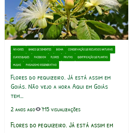
ÁRVORES
BANCO DE SEMENTES
BIOMA
CONSERVAÇÃO DE RECURSOS NATURAIS
CURIOSIDADES
FACEBOOK
FLORES
FRUTAS
IDENTIFICAÇÃO DE PLANTAS
MUDAS
PAISAGISMO REGENERATIVO
Flores do pequizeiro. Já está assim em
Goiás. Não vejo a hora Aqui em Goiás
tem…
2 anos ago
715 visualizações
Flores do pequizeiro. Já está assim em