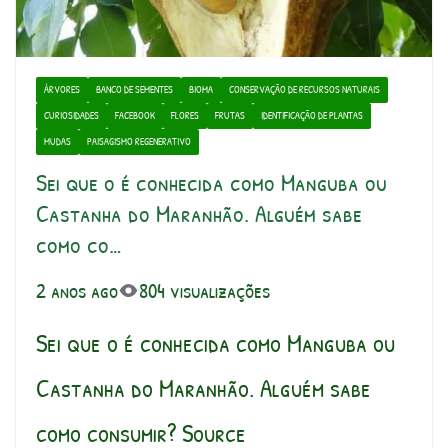
ÁRVORES
BANCO DE SEMENTES
BIOMA
CONSERVAÇÃO DE RECURSOS NATURAIS
CURIOSIDADES
FACEBOOK
FLORES
FRUTAS
IDENTIFICAÇÃO DE PLANTAS
MUDAS
PAISAGISMO REGENERATIVO
Sei que o é conhecida como Manguba ou
Castanha do Maranhão. Alguém sabe
como co…
2 anos ago
804 visualizações
Sei que o é conhecida como Manguba ou
Castanha do Maranhão. Alguém sabe
como consumir? Source