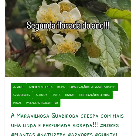
ÁRVORES
BANCO DE SEMENTES
BIOMA
CONSERVAÇÃO DE RECURSOS NATURAIS
CURIOSIDADES
FACEBOOK
FLORES
FRUTAS
IDENTIFICAÇÃO DE PLANTAS
MUDAS
PAISAGISMO REGENERATIVO
A Maravilhosa Guabiroba crespa com mais
uma linda e perfumada florada!!! #flores
#plantas #natureza #arvores #quintal