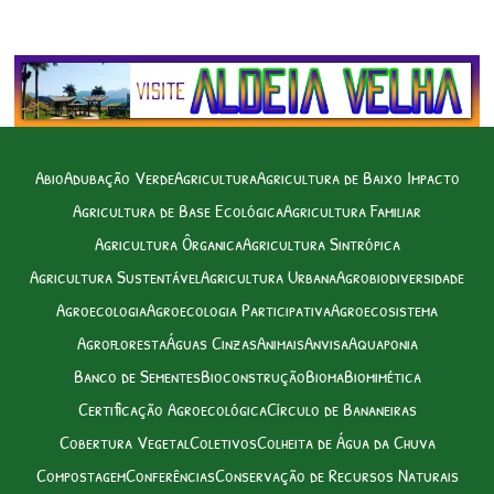
Abio
Adubação Verde
Agricultura
Agricultura de Baixo Impacto
Agricultura de Base Ecológica
Agricultura Familiar
Agricultura Ôrganica
Agricultura Sintrópica
Agricultura Sustentável
Agricultura Urbana
Agrobiodiversidade
Agroecologia
Agroecologia Participativa
Agroecosistema
Agrofloresta
Águas Cinzas
Animais
Anvisa
Aquaponia
Banco de Sementes
Bioconstrução
Bioma
Biomimética
Certificação Agroecológica
Círculo de Bananeiras
Cobertura Vegetal
Coletivos
Colheita de Água da Chuva
Compostagem
Conferências
Conservação de Recursos Naturais