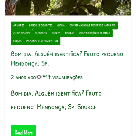
ÁRVORES
BANCO DE SEMENTES
BIOMA
CONSERVAÇÃO DE RECURSOS NATURAIS
CURIOSIDADES
FACEBOOK
FLORES
FRUTAS
IDENTIFICAÇÃO DE PLANTAS
MUDAS
PAISAGISMO REGENERATIVO
Bom dia. Alguém identifica? Fruto pequeno.
Mendonça, Sp.
2 anos ago
717 visualizações
Bom dia. Alguém identifica? Fruto
pequeno. Mendonça, Sp. Source
Read More