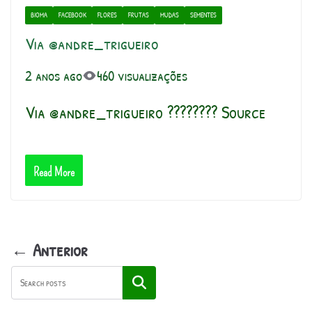
BIOMA
FACEBOOK
FLORES
FRUTAS
MUDAS
SEMENTES
Via @andre_trigueiro
2 anos ago
460 visualizações
Via @andre_trigueiro ???????? Source
Read More
← Anterior
Pesquisar