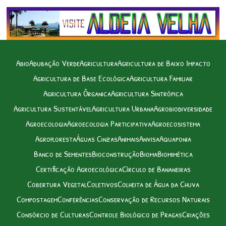
Abio
Adubação Verde
Agricultura
Agricultura de Baixo Impacto
Agricultura de Base Ecológica
Agricultura Familiar
Agricultura Ôrganica
Agricultura Sintrópica
Agricultura Sustentável
Agricultura Urbana
Agrobiodiversidade
Agroecologia
Agroecologia Participativa
Agroecosistema
Agrofloresta
Águas Cinzas
Animais
Anvisa
Aquaponia
Banco de Sementes
Bioconstrução
Bioma
Biomimética
Certificação Agroecológica
Círculo de Bananeiras
Cobertura Vegetal
Coletivos
Colheita de Água da Chuva
Compostagem
Conferências
Conservação de Recursos Naturais
Consórcio de Culturas
Controle Biológico de Pragas
Criações