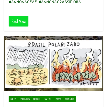
#annonaceae #annonacrassiflora
Read More
BIOMA
FACEBOOK
FLORES
FRUTAS
MUDAS
SEMENTES