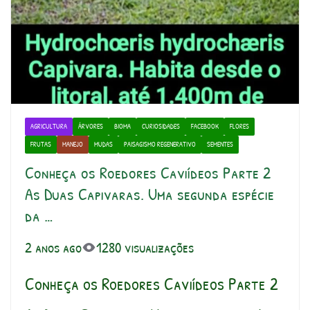
AGRICULTURA
ÁRVORES
BIOMA
CURIOSIDADES
FACEBOOK
FLORES
FRUTAS
MANEJO
MUDAS
PAISAGISMO REGENERATIVO
SEMENTES
Conheça os Roedores Caviídeos Parte 2
As Duas Capivaras. Uma segunda espécie
da …
2 anos ago
1280 visualizações
Conheça os Roedores Caviídeos Parte 2