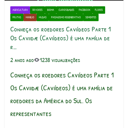
AGRICULTURA
ÁRVORES
BIOMA
CURIOSIDADES
FACEBOOK
FLORES
FRUTAS
MANEJO
MUDAS
PAISAGISMO REGENERATIVO
SEMENTES
Conheça os roedores Caviídeos Parte 1
Os Caviidæ (Caviídeos) é uma família de
r…
2 anos ago
1238 visualizações
Conheça os roedores Caviídeos Parte 1
Os Caviidæ (Caviídeos) é uma família de
roedores da América do Sul. Os
representantes