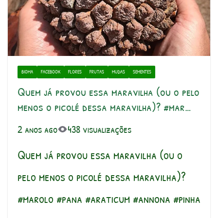
BIOMA
FACEBOOK
FLORES
FRUTAS
MUDAS
SEMENTES
Quem já provou essa maravilha (ou o pelo
menos o picolé dessa maravilha)? #mar…
2 anos ago
438 visualizações
Quem já provou essa maravilha (ou o
pelo menos o picolé dessa maravilha)?
#marolo #pana #araticum #annona #pinha