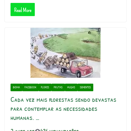
Read More
BIOMA
FACEBOOK
FLORES
FRUTAS
MUDAS
SEMENTES
Cada vez mais florestas sendo devastas
para contemplar as necessidades
humanas. …
2 anos ago
436 visualizações