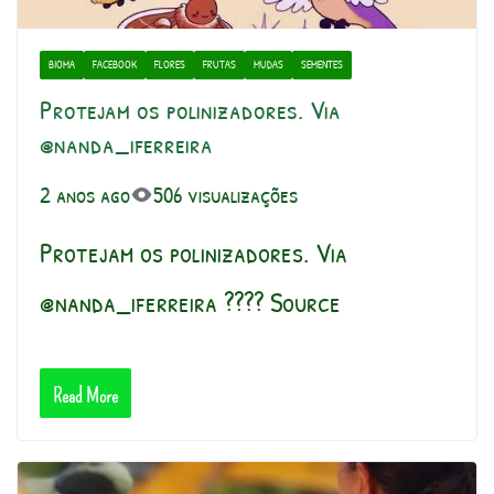
BIOMA
FACEBOOK
FLORES
FRUTAS
MUDAS
SEMENTES
Protejam os polinizadores. Via
@nanda_iferreira
2 anos ago
506 visualizações
Protejam os polinizadores. Via
@nanda_iferreira ???? Source
Read More