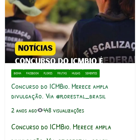
BIOMA
FACEBOOK
FLORES
FRUTAS
MUDAS
SEMENTES
Concurso do ICMBio. Merece ampla
divulgação. Via @florestal_brasil
2 anos ago
448 visualizações
Concurso do ICMBio. Merece ampla