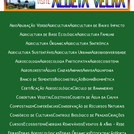
Abio
Adubação Verde
Agricultura
Agricultura de Baixo Impacto
Agricultura de Base Ecológica
Agricultura Familiar
Agricultura Ôrganica
Agricultura Sintrópica
Agricultura Sustentável
Agricultura Urbana
Agrobiodiversidade
Agroecologia
Agroecologia Participativa
Agroecosistema
Agrofloresta
Águas Cinzas
Animais
Anvisa
Aquaponia
Banco de Sementes
Bioconstrução
Bioma
Biomimética
Certificação Agroecológica
Círculo de Bananeiras
Cobertura Vegetal
Coletivos
Colheita de Água da Chuva
Compostagem
Conferências
Conservação de Recursos Naturais
Consórcio de Culturas
Controle Biológico de Pragas
Criações
Cursos
Ecossistema
Energias Renováveis
Eventos & afins – Rede
Feiras
Feiras Agroecológicas
Feiras Ôrganicas
Fitoextração
Horta