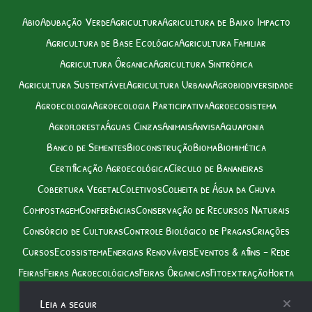
Abio
Adubação Verde
Agricultura
Agricultura de Baixo Impacto
Agricultura de Base Ecológica
Agricultura Familiar
Agricultura Ôrganica
Agricultura Sintrópica
Agricultura Sustentável
Agricultura Urbana
Agrobiodiversidade
Agroecologia
Agroecologia Participativa
Agroecosistema
Agrofloresta
Águas Cinzas
Animais
Anvisa
Aquaponia
Banco de Sementes
Bioconstrução
Bioma
Biomimética
Certificação Agroecológica
Círculo de Bananeiras
Cobertura Vegetal
Coletivos
Colheita de Água da Chuva
Compostagem
Conferências
Conservação de Recursos Naturais
Consórcio de Culturas
Controle Biológico de Pragas
Criações
Cursos
Ecossistema
Energias Renováveis
Eventos & afins – Rede
Feiras
Feiras Agroecológicas
Feiras Ôrganicas
Fitoextração
Horta
Horta Mandala
Manejo de Água
Manejo Ecológico de Solo
Leia a seguir