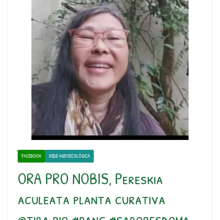
FACEBOOK
REDE AGROECOLÓGICA
ORA PRO NOBIS, Pereskia
aculeata planta curativa
@tiba.rio #panc #saboresdoma…