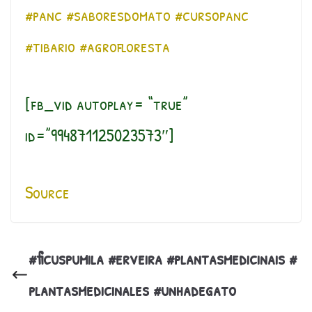
#panc
#saboresdomato
#cursopanc
#tibario
#agrofloresta
[fb_vid autoplay= “true”
id=”994871125023573″]
Source
#ficuspumila #erveira #plantasmedicinais #
plantasmedicinales #unhadegato