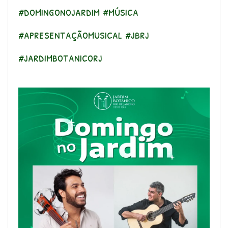
#domingonojardim #música
#apresentaçãomusical #jbrj
#jardimbotanicorj