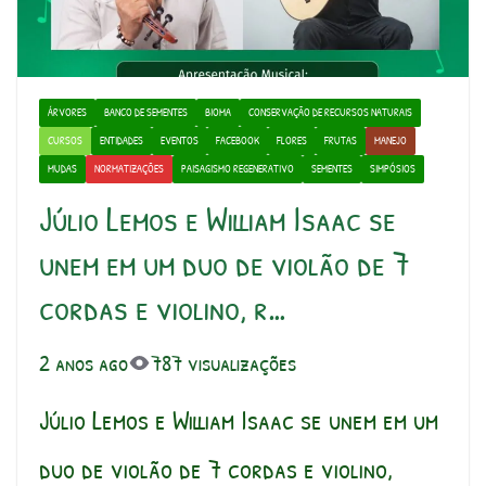
ÁRVORES
BANCO DE SEMENTES
BIOMA
CONSERVAÇÃO DE RECURSOS NATURAIS
CURSOS
ENTIDADES
EVENTOS
FACEBOOK
FLORES
FRUTAS
MANEJO
MUDAS
NORMATIZAÇÕES
PAISAGISMO REGENERATIVO
SEMENTES
SIMPÓSIOS
Júlio Lemos e William Isaac se
unem em um duo de violão de 7
cordas e violino, r…
2 anos ago
787 visualizações
Júlio Lemos e William Isaac se unem em um
duo de violão de 7 cordas e violino,