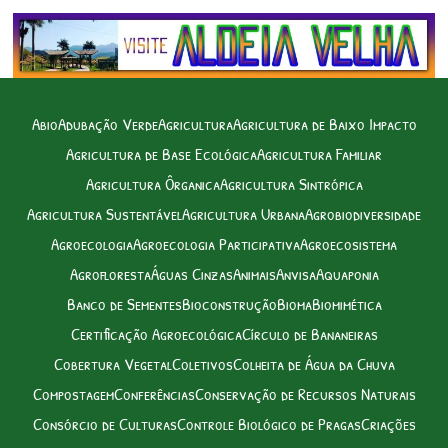
Abio
Adubação Verde
Agricultura
Agricultura de Baixo Impacto
Agricultura de Base Ecológica
Agricultura Familiar
Agricultura Ôrganica
Agricultura Sintrópica
Agricultura Sustentável
Agricultura Urbana
Agrobiodiversidade
Agroecologia
Agroecologia Participativa
Agroecosistema
Agrofloresta
Águas Cinzas
Animais
Anvisa
Aquaponia
Banco de Sementes
Bioconstrução
Bioma
Biomimética
Certificação Agroecológica
Círculo de Bananeiras
Cobertura Vegetal
Coletivos
Colheita de Água da Chuva
Compostagem
Conferências
Conservação de Recursos Naturais
Consórcio de Culturas
Controle Biológico de Pragas
Criações