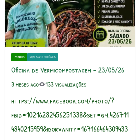
EVENTOS
REDE AGROECOLÓGICA
Oficina de Vermicompostagem – 23/05/26
3 meses ago
133 visualizações
https://www.facebook.com/photo/?
fbid=10216282456251338&set=gm.426711
4840215959&idorvanity=167166464309433