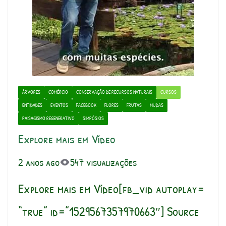
ÁRVORES
COMÉRCIO
CONSERVAÇÃO DE RECURSOS NATURAIS
CURSOS
ENTIDADES
EVENTOS
FACEBOOK
FLORES
FRUTAS
MUDAS
PAISAGISMO REGENERATIVO
SIMPÓSIOS
Explore mais em Vídeo
2 anos ago
547 visualizações
Explore mais em Vídeo[fb_vid autoplay=
“true” id=”1529567357970663″] Source