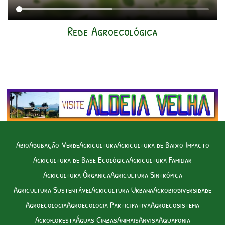
Rede Agroecológica
Abio
Adubação Verde
Agricultura
Agricultura de Baixo Impacto
Agricultura de Base Ecológica
Agricultura Familiar
Agricultura Ôrganica
Agricultura Sintrópica
Agricultura Sustentável
Agricultura Urbana
Agrobiodiversidade
Agroecologia
Agroecologia Participativa
Agroecosistema
Agrofloresta
Águas Cinzas
Animais
Anvisa
Aquaponia