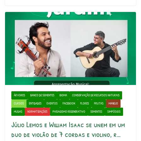
ÁRVORES
BANCO DE SEMENTES
BIOMA
CONSERVAÇÃO DE RECURSOS NATURAIS
CURSOS
ENTIDADES
EVENTOS
FACEBOOK
FLORES
FRUTAS
MANEJO
MUDAS
NORMATIZAÇÕES
PAISAGISMO REGENERATIVO
SEMENTES
SIMPÓSIOS
Júlio Lemos e William Isaac se unem em um
duo de violão de 7 cordas e violino, r…