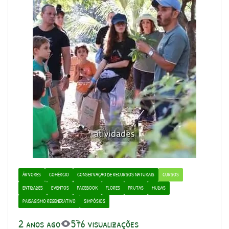
ÁRVORES
COMÉRCIO
CONSERVAÇÃO DE RECURSOS NATURAIS
CURSOS
ENTIDADES
EVENTOS
FACEBOOK
FLORES
FRUTAS
MUDAS
PAISAGISMO REGENERATIVO
SIMPÓSIOS
2 anos ago
576 visualizações