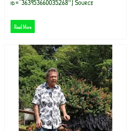
id=”363953660035268″] Source
Read More