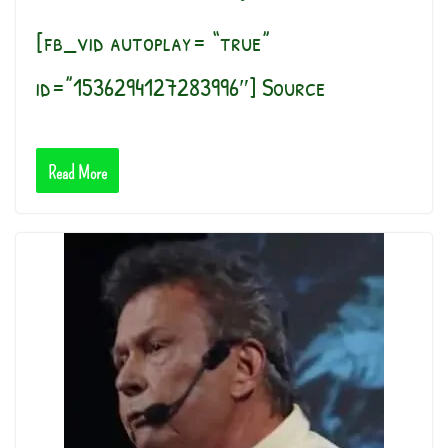
[fb_vid autoplay= “true”
id=”1536294127283996″] Source
Read More