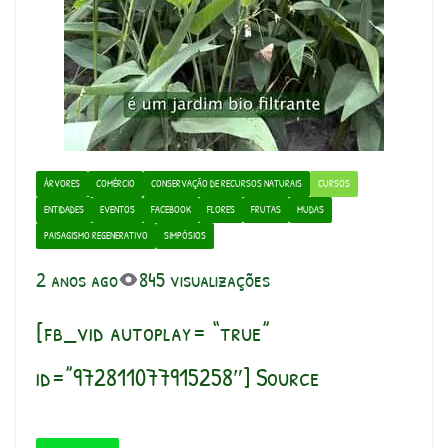
ÁRVORES
COMÉRCIO
CONSERVAÇÃO DE RECURSOS NATURAIS
CURSOS
ENTIDADES
EVENTOS
FACEBOOK
FLORES
FRUTAS
MUDAS
PAISAGISMO REGENERATIVO
SIMPÓSIOS
2 anos ago
845 visualizações
[fb_vid autoplay= “true”
id=”972811077915258″] Source