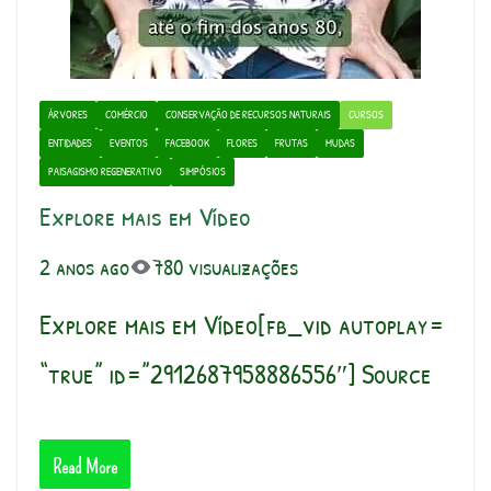
ÁRVORES
COMÉRCIO
CONSERVAÇÃO DE RECURSOS NATURAIS
CURSOS
ENTIDADES
EVENTOS
FACEBOOK
FLORES
FRUTAS
MUDAS
PAISAGISMO REGENERATIVO
SIMPÓSIOS
Explore mais em Vídeo
2 anos ago
780 visualizações
Explore mais em Vídeo[fb_vid autoplay=
“true” id=”2912687958886556″] Source
Read More