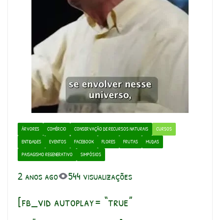
ÁRVORES
COMÉRCIO
CONSERVAÇÃO DE RECURSOS NATURAIS
CURSOS
ENTIDADES
EVENTOS
FACEBOOK
FLORES
FRUTAS
MUDAS
PAISAGISMO REGENERATIVO
SIMPÓSIOS
2 anos ago
544 visualizações
[fb_vid autoplay= “true”