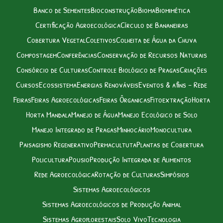
Banco de Sementes
Bioconstrução
Bioma
Biomimética
Certificação Agroecológica
Círculo de Bananeiras
Cobertura Vegetal
Coletivos
Colheita de Água da Chuva
Compostagem
Conferências
Conservação de Recursos Naturais
Consórcio de Culturas
Controle Biológico de Pragas
Criações
Cursos
Ecossistema
Energias Renováveis
Eventos & afins – Rede
Feiras
Feiras Agroecológicas
Feiras Ôrganicas
Fitoextração
Horta
Horta Mandala
Manejo de Água
Manejo Ecológico de Solo
Manejo Integrado de Pragas
Minhocário
Monocultura
Paisagismo Regenerativo
Permacultuta
Plantas de Cobertura
Policultura
Pousio
Produção Integrada de Alimentos
Rede Agroecológica
Rotação de Culturas
Simpósios
Sistemas Agroecológicos
Sistemas Agroecológicos de Produção Animal
Sistemas Agroflorestais
Solo Vivo
Tecnologia