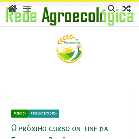
Skip
to
content
FACEBOOK
REDE AGROECOLÓGICA
O próximo curso on-line da