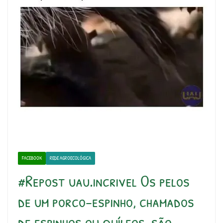
FACEBOOK
REDE AGROECOLÓGICA
#Repost uau.incrivel Os pelos
de um porco-espinho, chamados
de espinhos ou quíleos, são