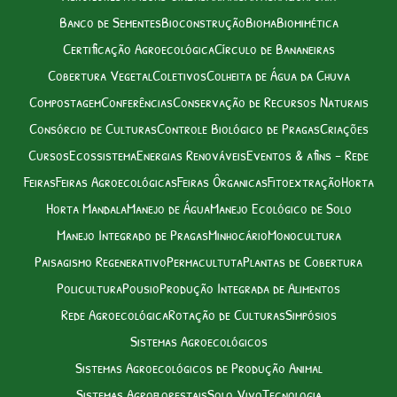
Banco de Sementes
Bioconstrução
Bioma
Biomimética
Certificação Agroecológica
Círculo de Bananeiras
Cobertura Vegetal
Coletivos
Colheita de Água da Chuva
Compostagem
Conferências
Conservação de Recursos Naturais
Consórcio de Culturas
Controle Biológico de Pragas
Criações
Cursos
Ecossistema
Energias Renováveis
Eventos & afins – Rede
Feiras
Feiras Agroecológicas
Feiras Ôrganicas
Fitoextração
Horta
Horta Mandala
Manejo de Água
Manejo Ecológico de Solo
Manejo Integrado de Pragas
Minhocário
Monocultura
Paisagismo Regenerativo
Permacultuta
Plantas de Cobertura
Policultura
Pousio
Produção Integrada de Alimentos
Rede Agroecológica
Rotação de Culturas
Simpósios
Sistemas Agroecológicos
Sistemas Agroecológicos de Produção Animal
Sistemas Agroflorestais
Solo Vivo
Tecnologia