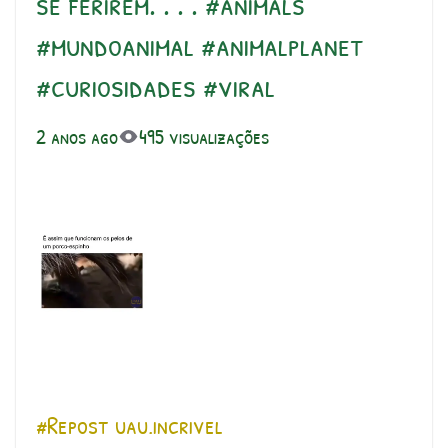
se ferirem. . . . #animals
#mundoanimal #animalplanet
#curiosidades #viral
2 anos ago
495 visualizações
#Repost uau.incrivel