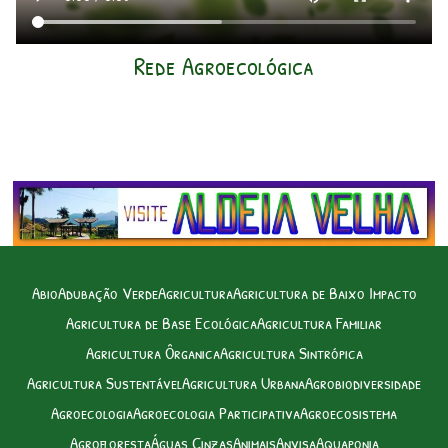
Rede Agroecológica
Abio
Adubação Verde
Agricultura
Agricultura de Baixo Impacto
Agricultura de Base Ecológica
Agricultura Familiar
Agricultura Ôrganica
Agricultura Sintrópica
Agricultura Sustentável
Agricultura Urbana
Agrobiodiversidade
Agroecologia
Agroecologia Participativa
Agroecosistema
Agrofloresta
Águas Cinzas
Animais
Anvisa
Aquaponia