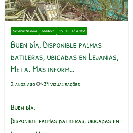
AGROBIODIVERSIDADE
FACEBOOK
FRUTAS
LÁ DE FORA
Buen día, Disponible palmas
datileras, ubicadas en Lejanias,
Meta. Mas inform…
2 anos ago
439 visualizações
Buen día,
Disponible palmas datileras, ubicadas en