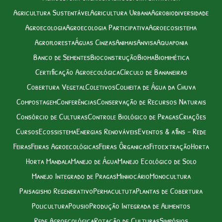
Agricultura Sustentável
Agricultura Urbana
Agrobiodiversidade
Agroecologia
Agroecologia Participativa
Agroecosistema
Agrofloresta
Águas Cinzas
Animais
Anvisa
Aquaponia
Banco de Sementes
Bioconstrução
Bioma
Biomimética
Certificação Agroecológica
Círculo de Bananeiras
Cobertura Vegetal
Coletivos
Colheita de Água da Chuva
Compostagem
Conferências
Conservação de Recursos Naturais
Consórcio de Culturas
Controle Biológico de Pragas
Criações
Cursos
Ecossistema
Energias Renováveis
Eventos & afins – Rede
Feiras
Feiras Agroecológicas
Feiras Ôrganicas
Fitoextração
Horta
Horta Mandala
Manejo de Água
Manejo Ecológico de Solo
Manejo Integrado de Pragas
Minhocário
Monocultura
Paisagismo Regenerativo
Permacultuta
Plantas de Cobertura
Policultura
Pousio
Produção Integrada de Alimentos
Rede Agroecológica
Rotação de Culturas
Simpósios