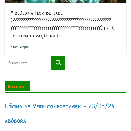
A belíssima Flor-de-jade
(????????????????????????????????????????????????
????????????????????????????????????????????) está
em plena floração no Es…
3 anos ago
0
Pesquisar
Recentes...
Oficina de Vermicompostagem – 23/05/26
abóbora