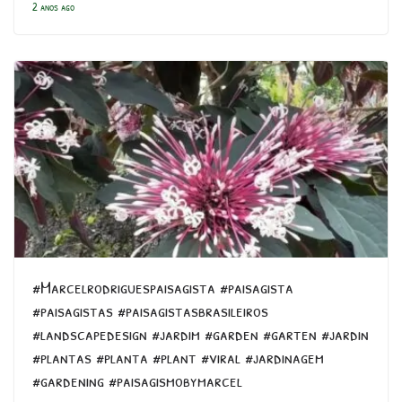
2 anos ago
#Marcelrodriguespaisagista #paisagista
#paisagistas #paisagistasbrasileiros
#landscapedesign #jardim #garden #garten #jardin
#plantas #planta #plant #viral #jardinagem
#gardening #paisagismobymarcel