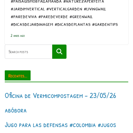
#paisagismobyallamanda #naturezaperfeita
#jardimvertical #verticalgarden #livingwall
#paredeviva #paredeverde #greenwall
#dicasdejardinagem #dicasdeplantas #gardentips
2 anos ago
Pesquisar
Recentes...
Oficina de Vermicompostagem – 23/05/26
abóbora
Jugo para las defensas #colombia #jugos