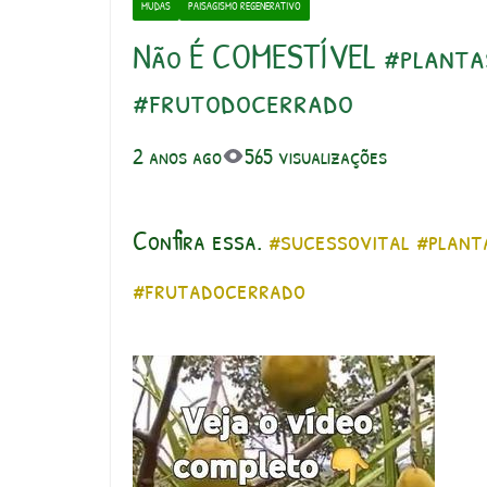
MUDAS
PAISAGISMO REGENERATIVO
Não É COMESTÍVEL #planta
#frutodocerrado
2 anos ago
565 visualizações
Confira essa.
#sucessovital
#plant
#frutadocerrado