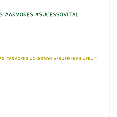
s #arvores #sucessovital
as
#arvores
#cerrado
#frutiferas
#fruit