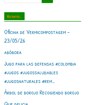
Recentes...
Oficina de Vermicompostagem –
23/05/26
abóbora
Jugo para las defensas #colombia
#jugos #jugossaludables
#jugosnaturales #rem…
Árbol de borojo Recogiendo borojo
Que delicia