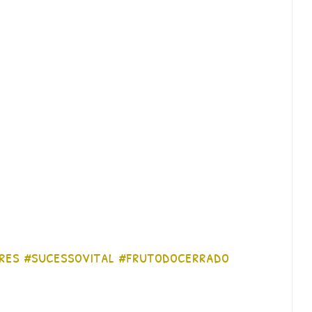
res #sucessovital #frutodocerrado