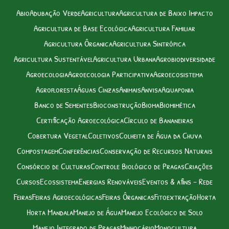
Abio
Adubação Verde
Agricultura
Agricultura de Baixo Impacto
Agricultura de Base Ecológica
Agricultura Familiar
Agricultura Ôrganica
Agricultura Sintrópica
Agricultura Sustentável
Agricultura Urbana
Agrobiodiversidade
Agroecologia
Agroecologia Participativa
Agroecosistema
Agrofloresta
Águas Cinzas
Animais
Anvisa
Aquaponia
Banco de Sementes
Bioconstrução
Bioma
Biomimética
Certificação Agroecológica
Círculo de Bananeiras
Cobertura Vegetal
Coletivos
Colheita de Água da Chuva
Compostagem
Conferências
Conservação de Recursos Naturais
Consórcio de Culturas
Controle Biológico de Pragas
Criações
Cursos
Ecossistema
Energias Renováveis
Eventos & afins – Rede
Feiras
Feiras Agroecológicas
Feiras Ôrganicas
Fitoextração
Horta
Horta Mandala
Manejo de Água
Manejo Ecológico de Solo
Manejo Integrado de Pragas
Minhocário
Monocultura