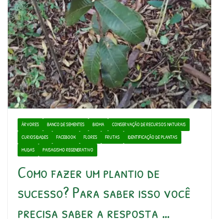
ÁRVORES
BANCO DE SEMENTES
BIOMA
CONSERVAÇÃO DE RECURSOS NATURAIS
CURIOSIDADES
FACEBOOK
FLORES
FRUTAS
IDENTIFICAÇÃO DE PLANTAS
MUDAS
PAISAGISMO REGENERATIVO
Como fazer um plantio de
sucesso? Para saber isso você
precisa saber a resposta …