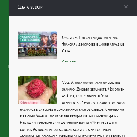
Agrofloresta
Águas Cinzas
Animais
Anvisa
Aquaponia
Leia a seguir
Banco de Sementes
Bioconstrução
Bioma
Biomimética
Certificação Agroecológica
Círculo de Bananeiras
Cobertura Vegetal
Coletivos
Colheita de Água da Chuva
O Governo Federal lançou edital pra
Compostagem
Conferências
Conservação de Recursos Naturais
financiar Associações e Cooperativas de
Consórcio de Culturas
Controle Biológico de Pragas
Criações
Cata…
Cursos
Ecossistema
Energias Renováveis
Eventos & afins – Rede
2 anos ago
Feiras
Feiras Agroecológicas
Feiras Ôrganicas
Fitoextração
Horta
Horta Mandala
Manejo de Água
Manejo Ecológico de Solo
Voce já tinha ouvido falar no gengibre
Manejo Integrado de Pragas
Minhocário
Monocultura
shampoo (Zingiber zerumbete)? De origem
Paisagismo Regenerativo
Permacultuta
Plantas de Cobertura
asiática, esse gengibre além de
Policultura
Pousio
Produção Integrada de Alimentos
ornamental, é muito utilizado pelos povos
havaianos e da polinésia como shampoo para os cabelos. Chamado por
Rede Agroecológica
Rotação de Culturas
Simpósios
eles como Awapuhi. Inclusive tem estudos de uma universidade na
Sistemas Agroecológicos
Florida comprovando as suas propriedades benéficas para a pele e
cabelos.As longas inflorescências são verdes na fase inicial e
Sistemas Agroecológicos de Produção Animal
adquirem uma coloração avermelhada muito decorativa. As pequenas