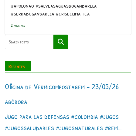
#apolonao #salveasaguasdogandarela
#serradogandarela #criseclimatica
2 anos ago
Pesquisar
Recentes...
Oficina de Vermicompostagem – 23/05/26
abóbora
Jugo para las defensas #colombia #jugos
#jugossaludables #jugosnaturales #rem…