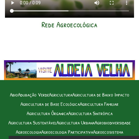
Rede Agroecológica
Abio
Adubação Verde
Agricultura
Agricultura de Baixo Impacto
Agricultura de Base Ecológica
Agricultura Familiar
Agricultura Ôrganica
Agricultura Sintrópica
Agricultura Sustentável
Agricultura Urbana
Agrobiodiversidade
Agroecologia
Agroecologia Participativa
Agroecosistema