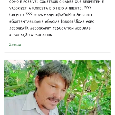
como é possível construir cidades que respeitem e
valorizem a floresta e o meio ambiente. ????
Crédito ???? @org.mandi #DiaDoMeioAmbiente
#Sustentabilidade #BaciasHidrográficas #geo
#geografia #geography #education #edukasi
#educação #educacion
2 anos ago