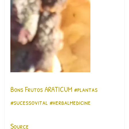
Bons Frutos ARATICUM #plantas
#sucessovital #herbalmedicine
Source