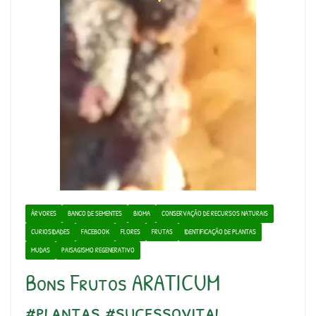
ÁRVORES
BANCO DE SEMENTES
BIOMA
CONSERVAÇÃO DE RECURSOS NATURAIS
CURIOSIDADES
FACEBOOK
FLORES
FRUTAS
IDENTIFICAÇÃO DE PLANTAS
MUDAS
PAISAGISMO REGENERATIVO
Bons Frutos ARATICUM
#plantas #sucessovital