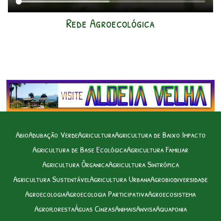
Rede Agroecológica
Abio
Adubação Verde
Agricultura
Agricultura de Baixo Impacto
Agricultura de Base Ecológica
Agricultura Familiar
Agricultura Ôrganica
Agricultura Sintrópica
Agricultura Sustentável
Agricultura Urbana
Agrobiodiversidade
Agroecologia
Agroecologia Participativa
Agroecosistema
Agrofloresta
Águas Cinzas
Animais
Anvisa
Aquaponia