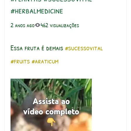
#herbalmedicine
2 anos ago
462 visualizações
Essa fruta é demais
#sucessovital
#fruits
#araticum