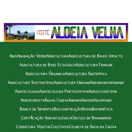
Abio
Adubação Verde
Agricultura
Agricultura de Baixo Impacto
Agricultura de Base Ecológica
Agricultura Familiar
Agricultura Ôrganica
Agricultura Sintrópica
Agricultura Sustentável
Agricultura Urbana
Agrobiodiversidade
Agroecologia
Agroecologia Participativa
Agroecosistema
Agrofloresta
Águas Cinzas
Animais
Anvisa
Aquaponia
Banco de Sementes
Bioconstrução
Bioma
Biomimética
Certificação Agroecológica
Círculo de Bananeiras
Cobertura Vegetal
Coletivos
Colheita de Água da Chuva