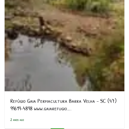
Refúgio Gaia Permacultura Barra Velha – SC (47)
99619-4898 www.gaiarefugio….
2 anos ago