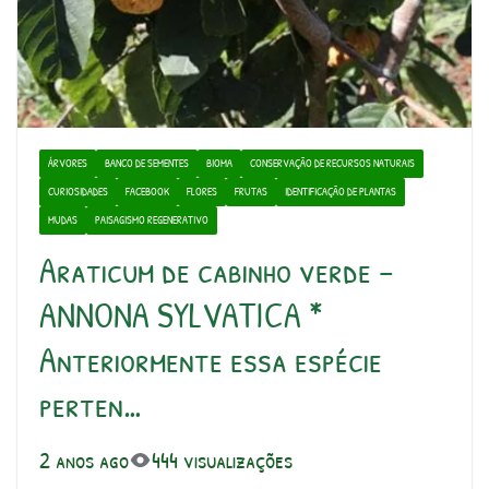
ÁRVORES
BANCO DE SEMENTES
BIOMA
CONSERVAÇÃO DE RECURSOS NATURAIS
CURIOSIDADES
FACEBOOK
FLORES
FRUTAS
IDENTIFICAÇÃO DE PLANTAS
MUDAS
PAISAGISMO REGENERATIVO
Araticum de cabinho verde –
ANNONA SYLVATICA *
Anteriormente essa espécie
perten…
2 anos ago
444 visualizações