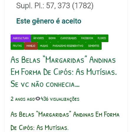
AGRICULTURA
ÁRVORES
BIOMA
CURIOSIDADES
FACEBOOK
FLORES
FRUTAS
MANEJO
MUDAS
PAISAGISMO REGENERATIVO
SEMENTES
As Belas “Margaridas” Andinas
Em Forma De Cipós: As Mutísias.
Se vc não conhecia…
2 anos ago
436 visualizações
As Belas “Margaridas” Andinas Em Forma
De Cipós: As Mutísias.