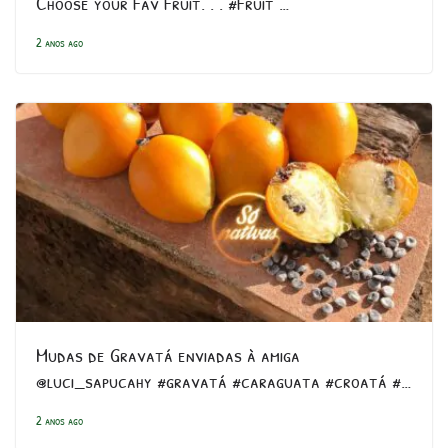
Choose your Fav Fruit. . . #Fruit …
2 anos ago
Mudas de Gravatá enviadas à amiga
@luci_sapucahy #gravatá #caraguata #croatá #…
2 anos ago