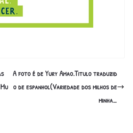
as
A foto é de Yury Amao.Titulo traduzid
 Mu
o de espanhol(Variedade dos milhos de
minha…