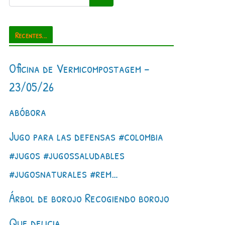
Recentes...
Oficina de Vermicompostagem –
23/05/26
abóbora
Jugo para las defensas #colombia
#jugos #jugossaludables
#jugosnaturales #rem…
Árbol de borojo Recogiendo borojo
Que delicia