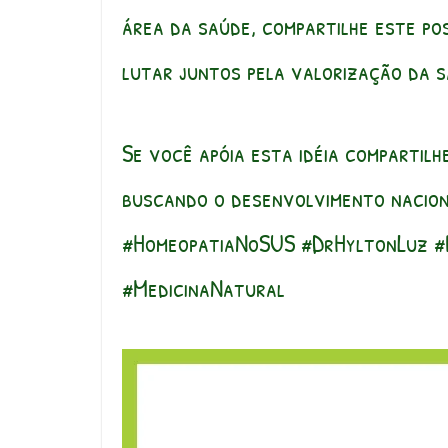
área da saúde, compartilhe este po
lutar juntos pela valorização da s
Se você apóia esta idéia compartil
buscando o desenvolvimento nacion
#HomeopatiaNoSUS #DrHyltonLuz #P
#MedicinaNatural