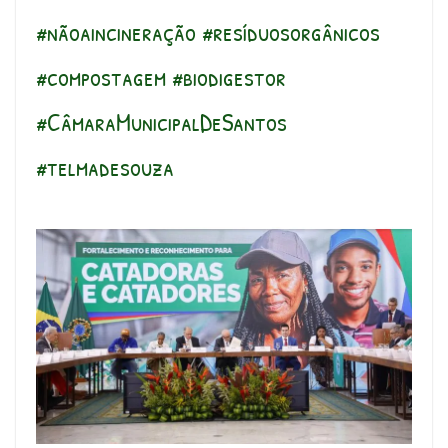
#nãoaincineração #resíduosorgânicos
#compostagem #biodigestor
#CâmaraMunicipalDeSantos
#telmadesouza