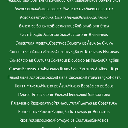
Agroecologia
Agroecologia Participativa
Agroecosistema
Agrofloresta
Águas Cinzas
Animais
Anvisa
Aquaponia
Banco de Sementes
Bioconstrução
Bioma
Biomimética
Certificação Agroecológica
Círculo de Bananeiras
Cobertura Vegetal
Coletivos
Colheita de Água da Chuva
Compostagem
Conferências
Conservação de Recursos Naturais
Consórcio de Culturas
Controle Biológico de Pragas
Criações
Cursos
Ecossistema
Energias Renováveis
Eventos & afins – Rede
Feiras
Feiras Agroecológicas
Feiras Ôrganicas
Fitoextração
Horta
Horta Mandala
Manejo de Água
Manejo Ecológico de Solo
Manejo Integrado de Pragas
Minhocário
Monocultura
Paisagismo Regenerativo
Permacultuta
Plantas de Cobertura
Policultura
Pousio
Produção Integrada de Alimentos
Rede Agroecológica
Rotação de Culturas
Simpósios