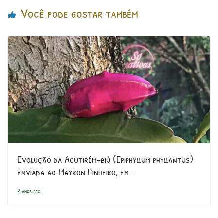
Você pode gostar também
Evolução da Acutirém-biú (Epiphyllum phyllantus)
enviada ao Mayron Pinheiro, em …
2 anos ago