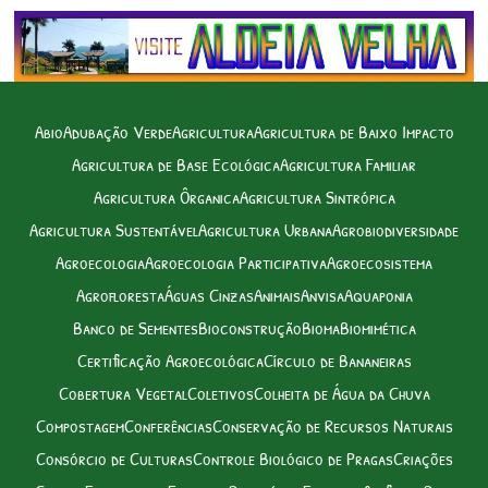
Abio
Adubação Verde
Agricultura
Agricultura de Baixo Impacto
Agricultura de Base Ecológica
Agricultura Familiar
Agricultura Ôrganica
Agricultura Sintrópica
Agricultura Sustentável
Agricultura Urbana
Agrobiodiversidade
Agroecologia
Agroecologia Participativa
Agroecosistema
Agrofloresta
Águas Cinzas
Animais
Anvisa
Aquaponia
Banco de Sementes
Bioconstrução
Bioma
Biomimética
Certificação Agroecológica
Círculo de Bananeiras
Cobertura Vegetal
Coletivos
Colheita de Água da Chuva
Compostagem
Conferências
Conservação de Recursos Naturais
Consórcio de Culturas
Controle Biológico de Pragas
Criações