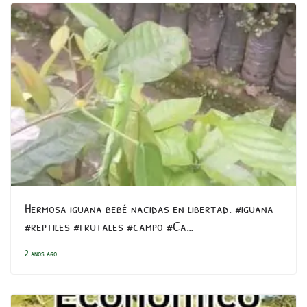
Hermosa iguana bebé nacidas en libertad. #iguana
#reptiles #frutales #campo #Ca…
2 anos ago