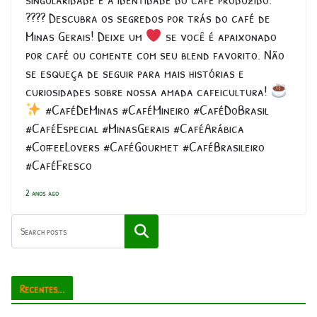
???? Descubra os segredos por trás do café de
Minas Gerais! Deixe um
se você é apaixonado
por café ou comente com seu blend favorito. Não
se esqueça de seguir para mais histórias e
curiosidades sobre nossa amada cafeicultura!
#CaféDeMinas #CaféMineiro #CaféDoBrasil
#CaféEspecial #MinasGerais #CaféArábica
#CoffeeLovers #CaféGourmet #CaféBrasileiro
#CaféFresco
2 anos ago
Pesquisar
Recentes...