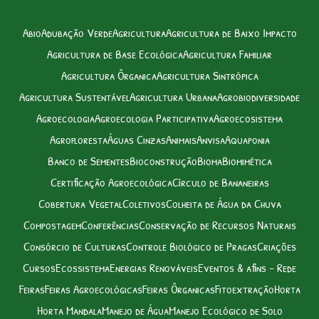
Abio
Adubação Verde
Agricultura
Agricultura de Baixo Impacto
Agricultura de Base Ecológica
Agricultura Familiar
Agricultura Ôrganica
Agricultura Sintrópica
Agricultura Sustentável
Agricultura Urbana
Agrobiodiversidade
Agroecologia
Agroecologia Participativa
Agroecosistema
Agrofloresta
Águas Cinzas
Animais
Anvisa
Aquaponia
Banco de Sementes
Bioconstrução
Bioma
Biomimética
Certificação Agroecológica
Círculo de Bananeiras
Cobertura Vegetal
Coletivos
Colheita de Água da Chuva
Compostagem
Conferências
Conservação de Recursos Naturais
Consórcio de Culturas
Controle Biológico de Pragas
Criações
Cursos
Ecossistema
Energias Renováveis
Eventos & afins – Rede
Feiras
Feiras Agroecológicas
Feiras Ôrganicas
Fitoextração
Horta
Horta Mandala
Manejo de Água
Manejo Ecológico de Solo