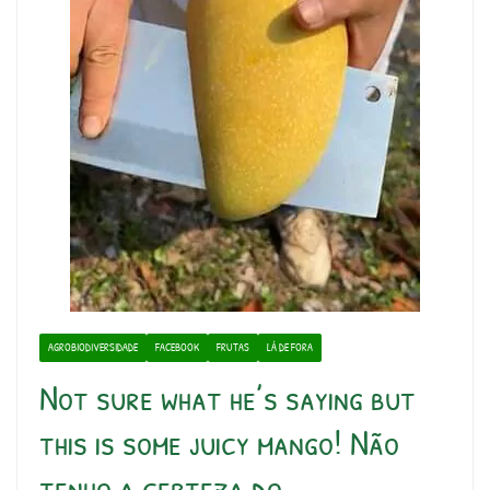
AGROBIODIVERSIDADE
FACEBOOK
FRUTAS
LÁ DE FORA
Not sure what he’s saying but
this is some juicy mango! Não
tenho a certeza do …