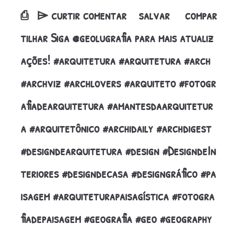
⎙ㅤ ㅤ ⌲ curtir comentar salvar compar
tilhar Siga @geolugrafia para mais atualiz
ações! #arquitetura #arquitetura #arch
#archviz #archlovers #arquiteto #fotogr
afiadearquitetura #amantesdaarquitetur
a #arquitetônico #archidaily #archdigest
#designdearquitetura #design #DesigndeIn
teriores #designdecasa #designgráfico #pa
isagem #arquiteturapaisagística #fotogra
fiadepaisagem #geografia #geo #geography