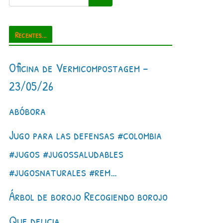
Recentes...
Oficina de Vermicompostagem –
23/05/26
abóbora
Jugo para las defensas #colombia
#jugos #jugossaludables
#jugosnaturales #rem…
Árbol de borojo Recogiendo borojo
Que delicia