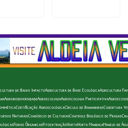
cultura de Baixo Impacto
Agricultura de Base Ecológica
Agricultura Fam
ana
Agrobiodiversidade
Agroecologia
Agroecologia Participativa
Agroecosi
omimética
Certificação Agroecológica
Círculo de Bananeiras
Cobertura Ve
cursos Naturais
Consórcio de Culturas
Controle Biológico de Pragas
Cri
ológicas
Feiras Ôrganicas
Fitoextração
Horta
Horta Mandala
Manejo de Ág