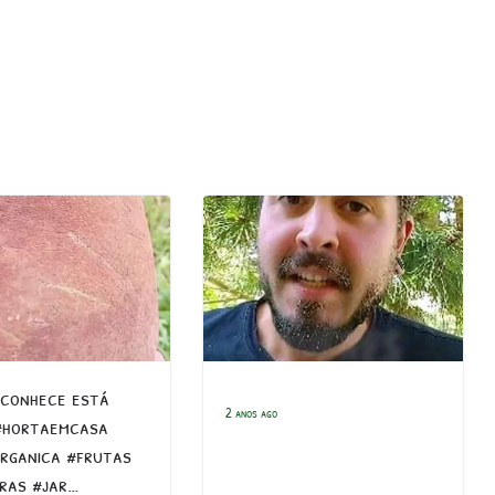
 conhece está
2 anos ago
#hortaemcasa
rganica #frutas
eras #jar…