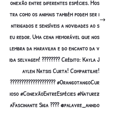
onexão entre diferentes espécies. Mos
tra como os animais também podem ser i
ntrigados e sensíveis a novidades ao s
eu redor. Uma cena memorável que nos
lembra da maravilha e do encanto da v
ida selvagem! ???????? Crédito: Kayla J
aylen Natsis Curta! Compartilhe!
????????‍????????‍???? #OrangotangoCur
ioso #ConexãoEntreEspécies #Naturez
aFascinante Siga ???? @palavre_anndo