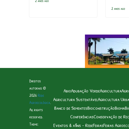
2 anos ago
2 anos ago
Direitos
autorais ©
Abio
Adubação Verde
Agricultura
Agri
2026
Rede
Agricultura Sustentável
Agricultura Urb
Agroecológica
.
Banco de Sementes
Bioconstrução
Bioma
Bi
All rights
Conferências
Conservação de Re
reserved.
Theme:
Eventos & afins – Rede
Feiras
Feiras Agroec