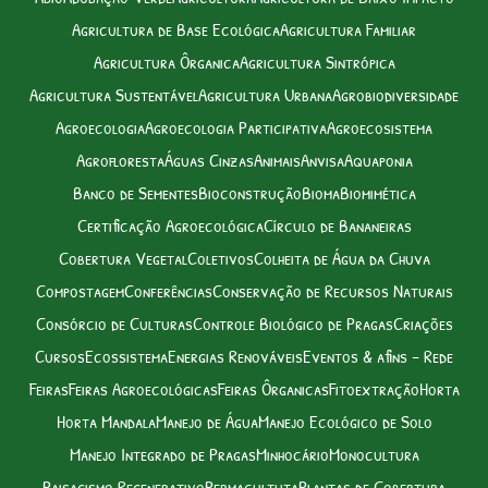
Agricultura de Base Ecológica
Agricultura Familiar
Agricultura Ôrganica
Agricultura Sintrópica
Agricultura Sustentável
Agricultura Urbana
Agrobiodiversidade
Agroecologia
Agroecologia Participativa
Agroecosistema
Agrofloresta
Águas Cinzas
Animais
Anvisa
Aquaponia
Banco de Sementes
Bioconstrução
Bioma
Biomimética
Certificação Agroecológica
Círculo de Bananeiras
Cobertura Vegetal
Coletivos
Colheita de Água da Chuva
Compostagem
Conferências
Conservação de Recursos Naturais
Consórcio de Culturas
Controle Biológico de Pragas
Criações
Cursos
Ecossistema
Energias Renováveis
Eventos & afins – Rede
Feiras
Feiras Agroecológicas
Feiras Ôrganicas
Fitoextração
Horta
Horta Mandala
Manejo de Água
Manejo Ecológico de Solo
Manejo Integrado de Pragas
Minhocário
Monocultura
Paisagismo Regenerativo
Permacultuta
Plantas de Cobertura