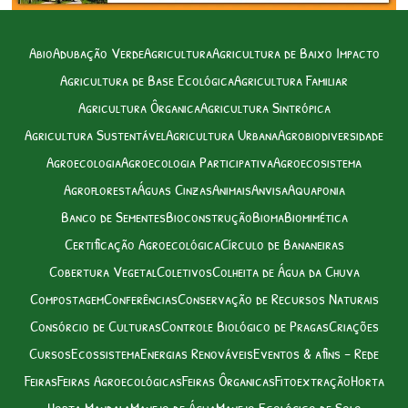
Abio
Adubação Verde
Agricultura
Agricultura de Baixo Impacto
Agricultura de Base Ecológica
Agricultura Familiar
Agricultura Ôrganica
Agricultura Sintrópica
Agricultura Sustentável
Agricultura Urbana
Agrobiodiversidade
Agroecologia
Agroecologia Participativa
Agroecosistema
Agrofloresta
Águas Cinzas
Animais
Anvisa
Aquaponia
Banco de Sementes
Bioconstrução
Bioma
Biomimética
Certificação Agroecológica
Círculo de Bananeiras
Cobertura Vegetal
Coletivos
Colheita de Água da Chuva
Compostagem
Conferências
Conservação de Recursos Naturais
Consórcio de Culturas
Controle Biológico de Pragas
Criações
Cursos
Ecossistema
Energias Renováveis
Eventos & afins – Rede
Feiras
Feiras Agroecológicas
Feiras Ôrganicas
Fitoextração
Horta
Horta Mandala
Manejo de Água
Manejo Ecológico de Solo