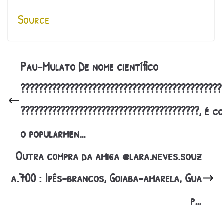
Source
Pau-Mulato De nome científico
?????????????????????????????????????????????
????????????????????????????????????????, é c
o popularmen…
Outra compra da amiga @lara.neves.souz
a.700 : Ipês-brancos, Goiaba-amarela, Gua
p…