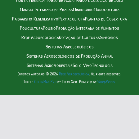
Manejo Integrado de Pragas
Minhocário
Monocultura
Paisagismo Regenerativo
Permacultuta
Plantas de Cobertura
Policultura
Pousio
Produção Integrada de Alimentos
Rede Agroecológica
Rotação de Culturas
Simpósios
Sistemas Agroecológicos
Sistemas Agroecológicos de Produção Animal
Sistemas Agroflorestais
Solo Vivo
Tecnologia
Direitos autorais © 2026
Rede Agroecológica
. All rights reserved.
Theme:
ColorMag Pro
by ThemeGrill. Powered by
WordPress
.