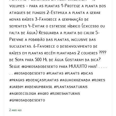
volumes – para as plantas 1-Protege a planta dos
ataques de fungos 2-Estimula a planta a gerar
novas raízes 3-Favorece a germinação de
sementes 4-Evitar o estresse hídrico (excesso ou
falta de água) Resguarda a planta do calor 5-
Previne a podridão das plantas, inclusive das
suculentas. 6-Favorece o desenvolvimento de
raízes em plantas recém plantadas 2 colheres ????
de Sopa para 500 Ml de água Gostaram da dica?
Segue @gmrosadodeserto para MUUUITO mais! . . . .
. . #rosadodeserto #plantas #plants #dicas
#pragas #doençasplantas #aguaoxigenada #flores
#jardim #adeniumbrasil #plantasnaturais
#agroecologia #agro #floresnaturais
#gmrosadodeserto
2 anos ago