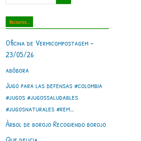
Recentes...
Oficina de Vermicompostagem –
23/05/26
abóbora
Jugo para las defensas #colombia
#jugos #jugossaludables
#jugosnaturales #rem…
Árbol de borojo Recogiendo borojo
Que delicia