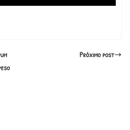
pum
Próximo post
peso