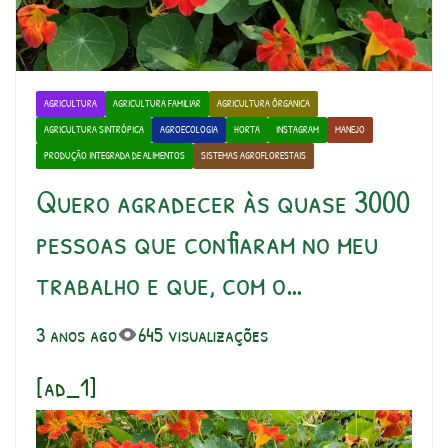
AGRICULTURA
AGRICULTURA FAMILIAR
AGRICULTURA ÔRGANICA
AGRICULTURA SINTRÓPICA
AGROECOLOGIA
HORTA
INSTAGRAM
MANEJO
PRODUÇÃO INTEGRADA DE ALIMENTOS
SISTEMAS AGROFLORESTAIS
Quero agradecer às quase 3000
pessoas que confiaram no meu
trabalho e que, com o…
3 anos ago
645 visualizações
[ad_1]