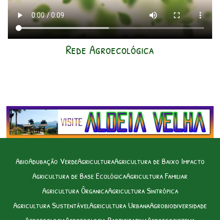
Rede Agroecológica
Abio
Adubação Verde
Agricultura
Agricultura de Baixo Impacto
Agricultura de Base Ecológica
Agricultura Familiar
Agricultura Ôrganica
Agricultura Sintrópica
Agricultura Sustentável
Agricultura Urbana
Agrobiodiversidade
Agroecologia
Agroecologia Participativa
Agroecosistema