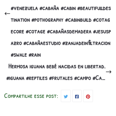
#venezuela #cabaña #cabin #beautifulldes
tination #pothography #cabinbuild #cotag
ecore #cotage #cabañasdemadera #jesusp
azro #cabañaestudio #zanjadeinfiltracion
#swale #rain
Hermosa iguana bebé nacidas en libertad.
#iguana #reptiles #frutales #campo #Ca…
Compartilhe esse post: