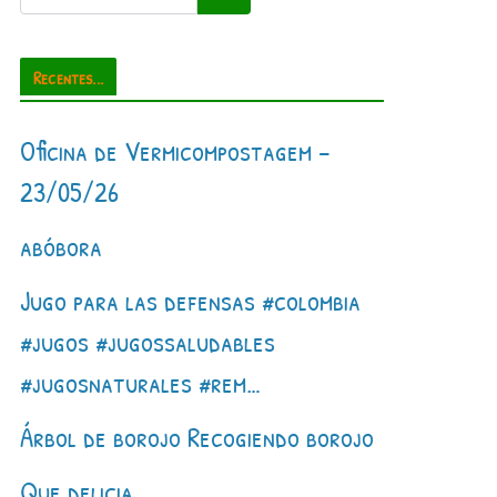
Recentes...
Oficina de Vermicompostagem –
23/05/26
abóbora
Jugo para las defensas #colombia
#jugos #jugossaludables
#jugosnaturales #rem…
Árbol de borojo Recogiendo borojo
Que delicia