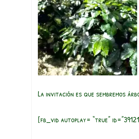
La invitación es que sembremos árbo
[fb_vid autoplay= “true” id=”3912