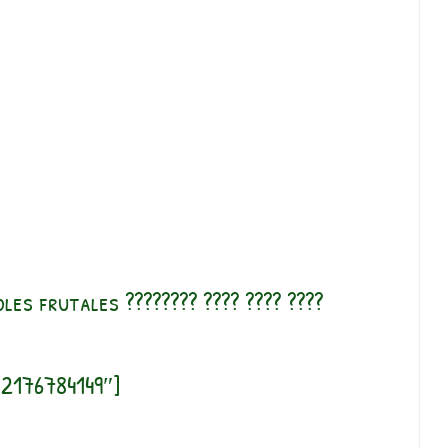
les frutales ???????? ???? ???? ????
12176784149″]