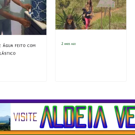
e água feito com
2 anos ago
lástico