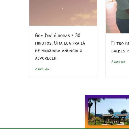
Bom Dia! 6 horas e 30
minutos. Uma lua pra lá
Filtro d
de minguada anuncia o
baldes p
alvorecer.
2 anos ago
2 anos ago