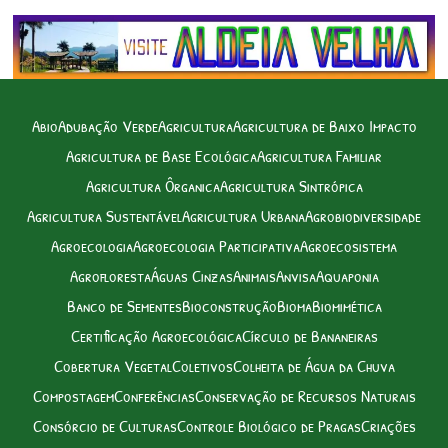
Abio
Adubação Verde
Agricultura
Agricultura de Baixo Impacto
Agricultura de Base Ecológica
Agricultura Familiar
Agricultura Ôrganica
Agricultura Sintrópica
Agricultura Sustentável
Agricultura Urbana
Agrobiodiversidade
Agroecologia
Agroecologia Participativa
Agroecosistema
Agrofloresta
Águas Cinzas
Animais
Anvisa
Aquaponia
Banco de Sementes
Bioconstrução
Bioma
Biomimética
Certificação Agroecológica
Círculo de Bananeiras
Cobertura Vegetal
Coletivos
Colheita de Água da Chuva
Compostagem
Conferências
Conservação de Recursos Naturais
Consórcio de Culturas
Controle Biológico de Pragas
Criações