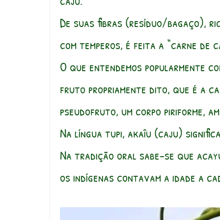
caju.
De suas fibras (resíduo/bagaço), ri
com temperos, é feita a “carne de c
O que entendemos popularmente com
fruto propriamente dito, que é a ca
pseudofruto, um corpo piriforme, a
Na língua tupi, akaîu (caju) signifi
Na tradição oral sabe-se que acay
os indígenas contavam a idade a ca