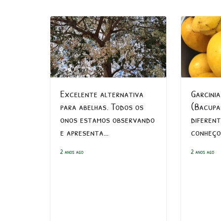
Excelente alternativa
Garcinia
para abelhas. Todos os
(Bacupa
onos estamos observando
diferen
e apresenta…
conheço
2 anos ago
2 anos ago