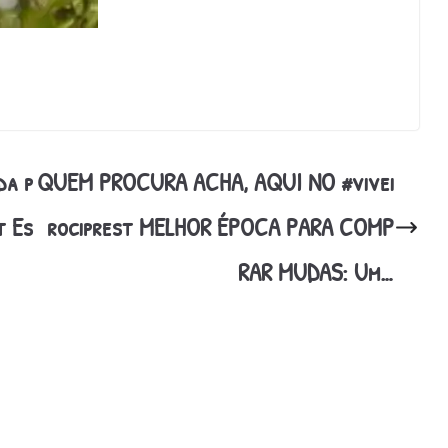
da p
QUEM PROCURA ACHA, AQUI NO #vivei
t Es
rociprest MELHOR ÉPOCA PARA COMP
RAR MUDAS: Um…