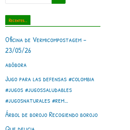
Recentes...
Oficina de Vermicompostagem –
23/05/26
abóbora
Jugo para las defensas #colombia
#jugos #jugossaludables
#jugosnaturales #rem…
Árbol de borojo Recogiendo borojo
Que delicia