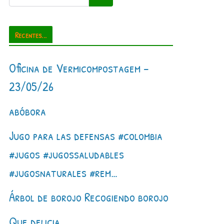
Recentes...
Oficina de Vermicompostagem –
23/05/26
abóbora
Jugo para las defensas #colombia
#jugos #jugossaludables
#jugosnaturales #rem…
Árbol de borojo Recogiendo borojo
Que delicia