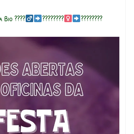
 Bio ????‍
????????‍
????????