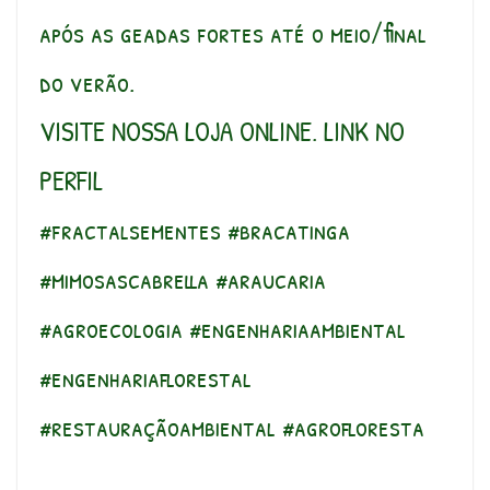
após as geadas fortes até o meio/final
do verão.
VISITE NOSSA LOJA ONLINE. LINK NO
PERFIL
#fractalsementes #bracatinga
#mimosascabrella #araucaria
#agroecologia #engenhariaambiental
#engenhariaflorestal
#restauraçãoambiental #agrofloresta