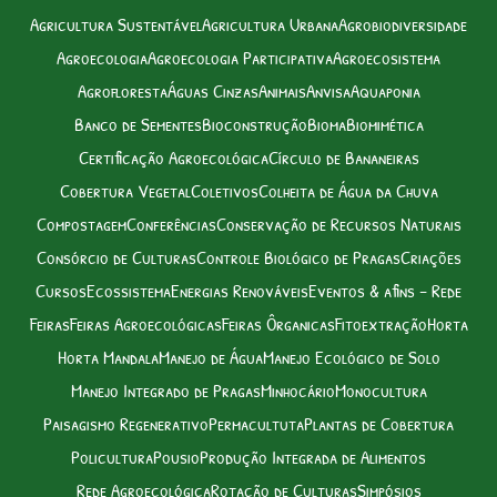
Agricultura Sustentável
Agricultura Urbana
Agrobiodiversidade
Agroecologia
Agroecologia Participativa
Agroecosistema
Agrofloresta
Águas Cinzas
Animais
Anvisa
Aquaponia
Banco de Sementes
Bioconstrução
Bioma
Biomimética
Certificação Agroecológica
Círculo de Bananeiras
Cobertura Vegetal
Coletivos
Colheita de Água da Chuva
Compostagem
Conferências
Conservação de Recursos Naturais
Consórcio de Culturas
Controle Biológico de Pragas
Criações
Cursos
Ecossistema
Energias Renováveis
Eventos & afins – Rede
Feiras
Feiras Agroecológicas
Feiras Ôrganicas
Fitoextração
Horta
Horta Mandala
Manejo de Água
Manejo Ecológico de Solo
Manejo Integrado de Pragas
Minhocário
Monocultura
Paisagismo Regenerativo
Permacultuta
Plantas de Cobertura
Policultura
Pousio
Produção Integrada de Alimentos
Rede Agroecológica
Rotação de Culturas
Simpósios