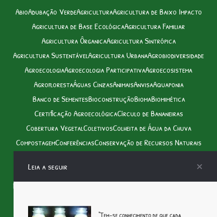
Abio
Adubação Verde
Agricultura
Agricultura de Baixo Impacto
Agricultura de Base Ecológica
Agricultura Familiar
Agricultura Ôrganica
Agricultura Sintrópica
Agricultura Sustentável
Agricultura Urbana
Agrobiodiversidade
Agroecologia
Agroecologia Participativa
Agroecosistema
Agrofloresta
Águas Cinzas
Animais
Anvisa
Aquaponia
Banco de Sementes
Bioconstrução
Bioma
Biomimética
Certificação Agroecológica
Círculo de Bananeiras
Cobertura Vegetal
Coletivos
Colheita de Água da Chuva
Compostagem
Conferências
Conservação de Recursos Naturais
Consórcio de Culturas
Controle Biológico de Pragas
Criações
Leia a seguir
Cursos
Ecossistema
Energias Renováveis
Eventos & afins – Rede
Feiras
Feiras Agroecológicas
Feiras Ôrganicas
Fitoextração
Horta
Horta Mandala
Manejo de Água
Manejo Ecológico de Solo
Manejo Integrado de Pragas
Minhocário
Monocultura
“Tem-se conhecimento de que cada