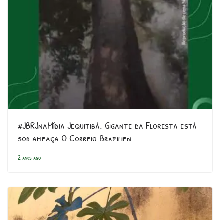
#JBRJnaMídia Jequitibá: Gigante da Floresta está
sob ameaça O Correio Brazilien…
2 anos ago