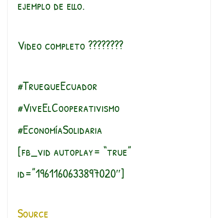
ejemplo de ello.
Video completo ????????
#TruequeEcuador
#ViveElCooperativismo
#EconomíaSolidaria
[fb_vid autoplay= “true”
id=”1961160633897020″]
Source