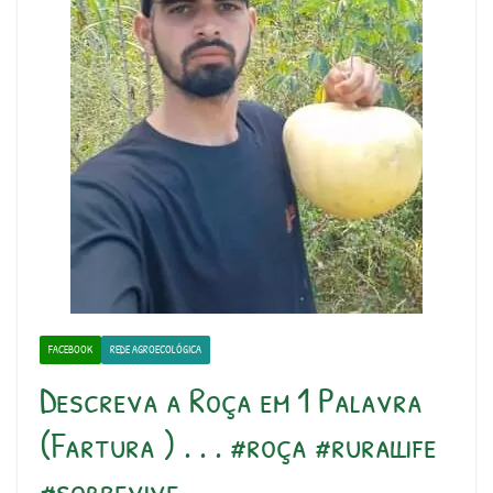
FACEBOOK
REDE AGROECOLÓGICA
Descreva a Roça em 1 Palavra
(Fartura ) . . . #roça #rurallife
#sobrevive…