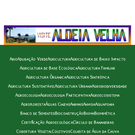
Abio
Adubação Verde
Agricultura
Agricultura de Baixo Impacto
Agricultura de Base Ecológica
Agricultura Familiar
Agricultura Ôrganica
Agricultura Sintrópica
Agricultura Sustentável
Agricultura Urbana
Agrobiodiversidade
Agroecologia
Agroecologia Participativa
Agroecosistema
Agrofloresta
Águas Cinzas
Animais
Anvisa
Aquaponia
Banco de Sementes
Bioconstrução
Bioma
Biomimética
Certificação Agroecológica
Círculo de Bananeiras
Cobertura Vegetal
Coletivos
Colheita de Água da Chuva