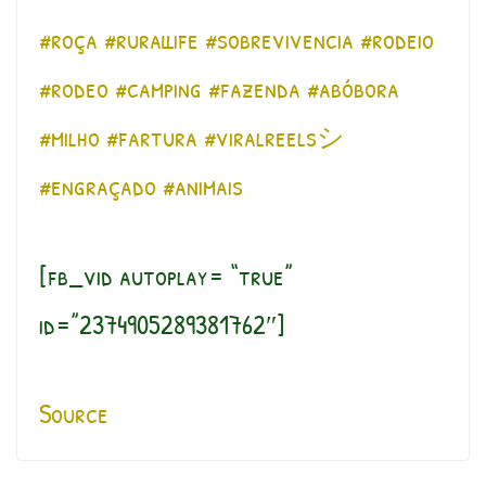
#roça
#rurallife
#sobrevivencia
#rodeio
#rodeo
#camping
#fazenda
#abóbora
#milho
#fartura
#viralreelsシ
#engraçado
#animais
[fb_vid autoplay= “true”
id=”2374905289381762″]
Source