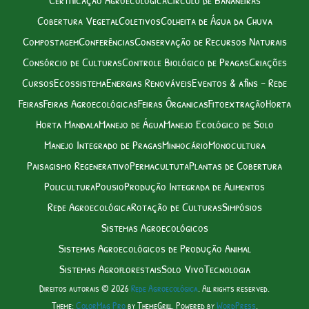
Cobertura Vegetal
Coletivos
Colheita de Água da Chuva
Compostagem
Conferências
Conservação de Recursos Naturais
Consórcio de Culturas
Controle Biológico de Pragas
Criações
Cursos
Ecossistema
Energias Renováveis
Eventos & afins – Rede
Feiras
Feiras Agroecológicas
Feiras Ôrganicas
Fitoextração
Horta
Horta Mandala
Manejo de Água
Manejo Ecológico de Solo
Manejo Integrado de Pragas
Minhocário
Monocultura
Paisagismo Regenerativo
Permacultuta
Plantas de Cobertura
Policultura
Pousio
Produção Integrada de Alimentos
Rede Agroecológica
Rotação de Culturas
Simpósios
Sistemas Agroecológicos
Sistemas Agroecológicos de Produção Animal
Sistemas Agroflorestais
Solo Vivo
Tecnologia
Direitos autorais © 2026
Rede Agroecológica
. All rights reserved.
Theme:
ColorMag Pro
by ThemeGrill. Powered by
WordPress
.