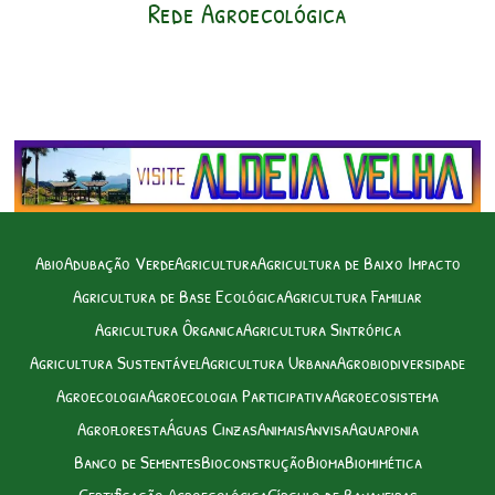
Rede Agroecológica
Abio
Adubação Verde
Agricultura
Agricultura de Baixo Impacto
Agricultura de Base Ecológica
Agricultura Familiar
Agricultura Ôrganica
Agricultura Sintrópica
Agricultura Sustentável
Agricultura Urbana
Agrobiodiversidade
Agroecologia
Agroecologia Participativa
Agroecosistema
Agrofloresta
Águas Cinzas
Animais
Anvisa
Aquaponia
Banco de Sementes
Bioconstrução
Bioma
Biomimética
Certificação Agroecológica
Círculo de Bananeiras