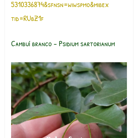
5310336874&sfns
n=wiwspmo&mibex
tid=RUbZ1f
Cambuí branco – Psidium sartorianum