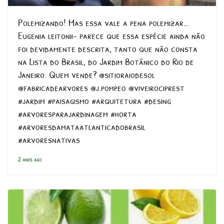
Polemizando! Mas essa vale a pena polemizar…
Eugenia leitonii- parece que essa espécie ainda não
foi devidamente descrita, tanto que não consta
na Lista do Brasil, do Jardim Botânico do Rio de
Janeiro. Quem vende? @sitioraiodesol
@fabricadearvores @j.pompeo @viveirociprest
#jardim #paisagismo #arquitetura #desing
#arvoresparajardinagem #horta
#arvoresdamataatlanticadobrasil
#arvoresnativas
2 anos ago