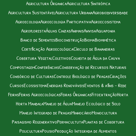
Agricultura Ôrganica
Agricultura Sintrópica
Agricultura Sustentável
Agricultura Urbana
Agrobiodiversidade
Agroecologia
Agroecologia Participativa
Agroecosistema
Agrofloresta
Águas Cinzas
Animais
Anvisa
Aquaponia
Banco de Sementes
Bioconstrução
Bioma
Biomimética
Certificação Agroecológica
Círculo de Bananeiras
Cobertura Vegetal
Coletivos
Colheita de Água da Chuva
Compostagem
Conferências
Conservação de Recursos Naturais
Consórcio de Culturas
Controle Biológico de Pragas
Criações
Cursos
Ecossistema
Energias Renováveis
Eventos & afins – Rede
Feiras
Feiras Agroecológicas
Feiras Ôrganicas
Fitoextração
Horta
Horta Mandala
Manejo de Água
Manejo Ecológico de Solo
Manejo Integrado de Pragas
Minhocário
Monocultura
Paisagismo Regenerativo
Permacultuta
Plantas de Cobertura
Policultura
Pousio
Produção Integrada de Alimentos