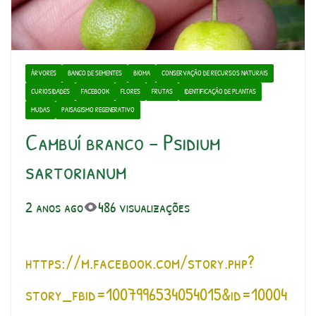
ÁRVORES
BANCO DE SEMENTES
BIOMA
CONSERVAÇÃO DE RECURSOS NATURAIS
CURIOSIDADES
FACEBOOK
FLORES
FRUTAS
IDENTIFICAÇÃO DE PLANTAS
MUDAS
PAISAGISMO REGENERATIVO
Cambuí branco – Psidium
sartorianum
2 anos ago
486 visualizações
https://
m.facebook.com/
story.php?
story_
fbid=1007996534
054015&id=10004