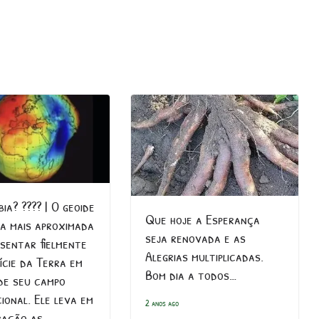
ia? ???? | O geoide
Que hoje a Esperança
ma mais aproximada
seja renovada e as
esentar fielmente
Alegrias multiplicadas.
ície da Terra em
Bom dia a todos…
de seu campo
ional. Ele leva em
2 anos ago
ração as