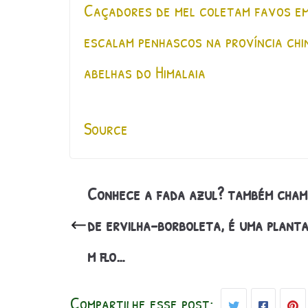
Caçadores de mel coletam favos em
escalam penhascos na província chi
abelhas do Himalaia
Source
Conhece a fada azul? também cha
de ervilha-borboleta, é uma plant
m flo…
Compartilhe esse post: