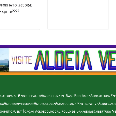
#formato #geoide
dade #????
cultura de Baixo Impacto
Agricultura de Base Ecológica
Agricultura Fam
ana
Agrobiodiversidade
Agroecologia
Agroecologia Participativa
Agroecosi
omimética
Certificação Agroecológica
Círculo de Bananeiras
Cobertura Ve