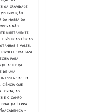
es na gravidade
 distribuição
ar da massa da
Embora não
nte diretamente
terísticas físicas
ntanhas e vales,
e fornece uma base
ecisa para
 de altitude.
e de uma
ia essencial em
, ciência que
a forma, as
es e o campo
ional da Terra. –
fiaacademica –