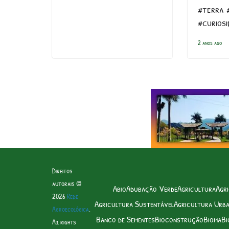
#terra 
#curiosi
2 anos ago
Direitos
autorais ©
Abio
Adubação Verde
Agricultura
Agri
2026
Rede
Agricultura Sustentável
Agricultura Urb
Agroecológica
.
Banco de Sementes
Bioconstrução
Bioma
Bi
All rights