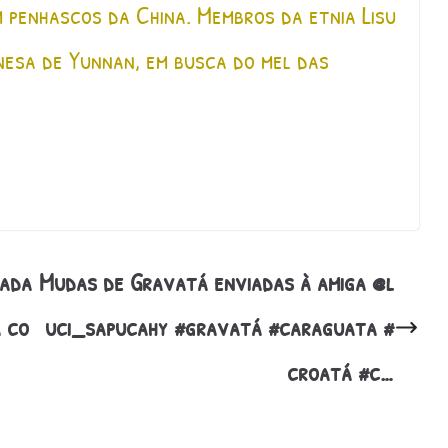
 penhascos da China. Membros da etnia Lisu
nesa de Yunnan, em busca do mel das
mada
Mudas de Gravatá enviadas à amiga @l
a co
uci_sapucahy #gravatá #caraguata #
croatá #c…