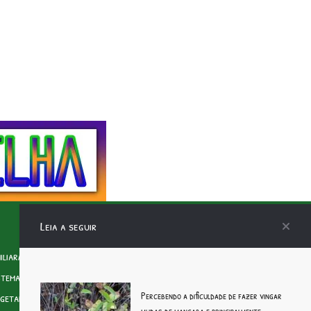
Leia a seguir
iliar
Agricultura Ôrganica
Agricultura Sintrópica
stema
Agrofloresta
Águas Cinzas
Animais
Anvisa
Aquaponia
Percebendo a dificuldade de fazer vingar
getal
Coletivos
Colheita de Água da Chuva
Compostagem
mudas de mangaba e principalmente