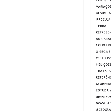
variaçõ
devido à
irregul
Terra. 
represe
as carac
como mo
o geoid
muito pr
medições
Trata-s
referênc
geodésia
estuda 
dimensõ
gravitac
@geogra