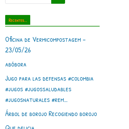
Recentes...
Oficina de Vermicompostagem –
23/05/26
abóbora
Jugo para las defensas #colombia
#jugos #jugossaludables
#jugosnaturales #rem…
Árbol de borojo Recogiendo borojo
Que delicia