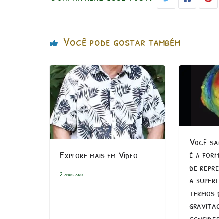
Você pode gostar também
Você sab
é a for
Explore mais em Vídeo
de repr
2 anos ago
a superf
termos 
gravitac
conside