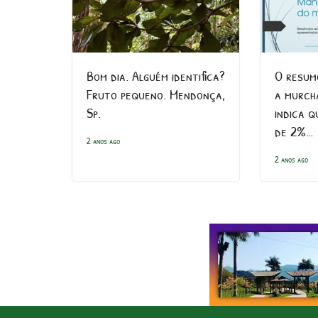
Bom dia. Alguém identifica?
O resum
Fruto pequeno. Mendonça,
a murch
Sp.
indica 
de 2%…
2 anos ago
2 anos ago