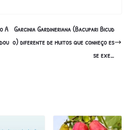
o A
Garcinia Gardineriana (Bacupari Bicud
idou
o) diferente de muitos que conheço es
se exe…