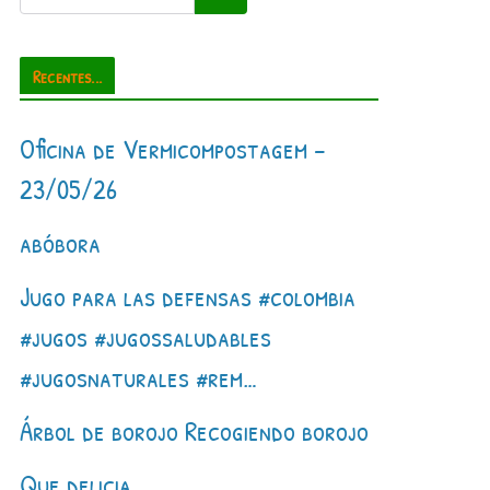
Recentes...
Oficina de Vermicompostagem –
23/05/26
abóbora
Jugo para las defensas #colombia
#jugos #jugossaludables
#jugosnaturales #rem…
Árbol de borojo Recogiendo borojo
Que delicia