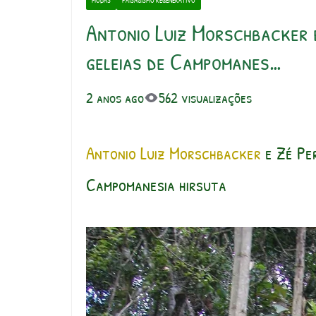
MUDAS
PAISAGISMO REGENERATIVO
Antonio Luiz Morschbacker e
geleias de Campomanes…
2 anos ago
562 visualizações
Antonio Luiz Morschbacker
e Zé Per
Campomanesia hirsuta