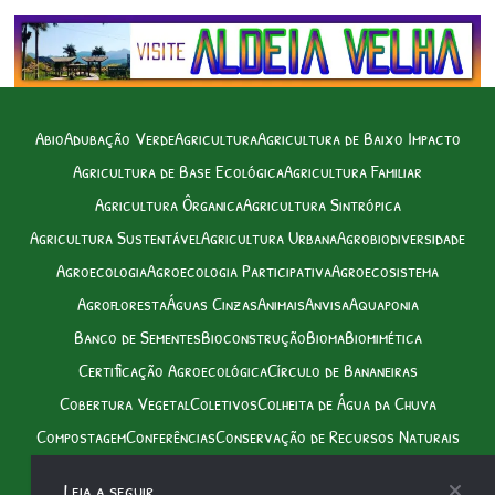
Abio
Adubação Verde
Agricultura
Agricultura de Baixo Impacto
Agricultura de Base Ecológica
Agricultura Familiar
Agricultura Ôrganica
Agricultura Sintrópica
Agricultura Sustentável
Agricultura Urbana
Agrobiodiversidade
Agroecologia
Agroecologia Participativa
Agroecosistema
Agrofloresta
Águas Cinzas
Animais
Anvisa
Aquaponia
Banco de Sementes
Bioconstrução
Bioma
Biomimética
Certificação Agroecológica
Círculo de Bananeiras
Cobertura Vegetal
Coletivos
Colheita de Água da Chuva
Compostagem
Conferências
Conservação de Recursos Naturais
Consórcio de Culturas
Controle Biológico de Pragas
Criações
Leia a seguir