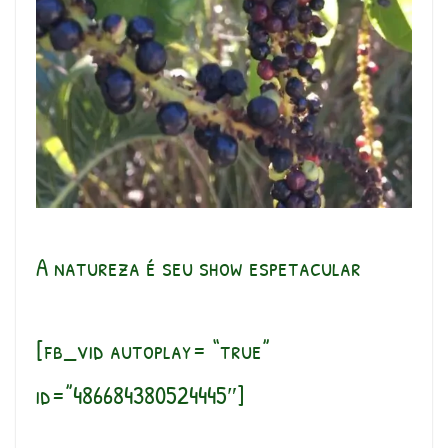
A natureza é seu show espetacular
[fb_vid autoplay= “true”
id=”486684380524445″]