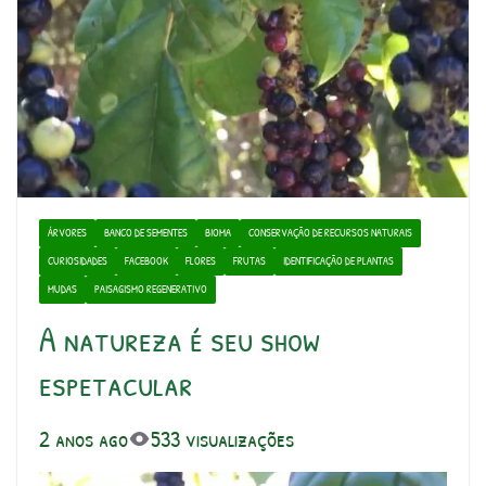
ÁRVORES
BANCO DE SEMENTES
BIOMA
CONSERVAÇÃO DE RECURSOS NATURAIS
CURIOSIDADES
FACEBOOK
FLORES
FRUTAS
IDENTIFICAÇÃO DE PLANTAS
MUDAS
PAISAGISMO REGENERATIVO
A natureza é seu show
espetacular
2 anos ago
533 visualizações