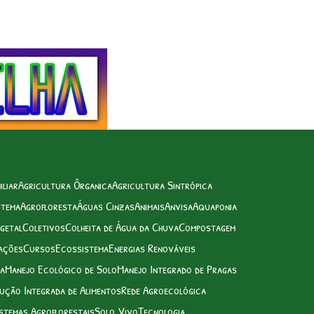
iliar
Agricultura Ôrganica
Agricultura Sintrópica
stema
Agrofloresta
Águas Cinzas
Animais
Anvisa
Aquaponia
getal
Coletivos
Colheita de Água da Chuva
Compostagem
ações
Cursos
Ecossistema
Energias Renováveis
ua
Manejo Ecológico de Solo
Manejo Integrado de Pragas
ução Integrada de Alimentos
Rede Agroecológica
stemas Agroflorestais
Solo Vivo
Tecnologia