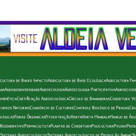
cultura de Baixo Impacto
Agricultura de Base Ecológica
Agricultura Fam
ana
Agrobiodiversidade
Agroecologia
Agroecologia Participativa
Agroecosi
omimética
Certificação Agroecológica
Círculo de Bananeiras
Cobertura Ve
cursos Naturais
Consórcio de Culturas
Controle Biológico de Pragas
Cri
ológicas
Feiras Ôrganicas
Fitoextração
Horta
Horta Mandala
Manejo de Ág
 Regenerativo
Permacultuta
Plantas de Cobertura
Policultura
Pousio
Prod
s
Sistemas Agroecológicos
Sistemas Agroecológicos de Produção Animal
Si