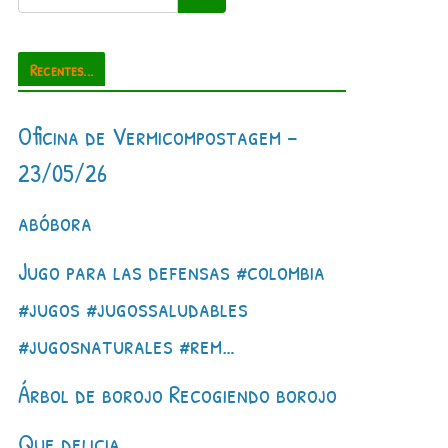
Recentes...
Oficina de Vermicompostagem –
23/05/26
abóbora
Jugo para las defensas #colombia
#jugos #jugossaludables
#jugosnaturales #rem…
Árbol de borojo Recogiendo borojo
Que delicia