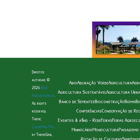
Direitos
autorais ©
Abio
Adubação Verde
Agricultura
Agri
2026
Rede
Agricultura Sustentável
Agricultura Urb
Agroecológica
.
Banco de Sementes
Bioconstrução
Bioma
Bi
All rights
Conferências
Conservação de Re
reserved.
Theme:
Eventos & afins – Rede
Feiras
Feiras Agroec
ColorMag Pro
Minhocário
Monocultura
Paisagismo
by ThemeGrill.
Rotação de Culturas
Simpósio