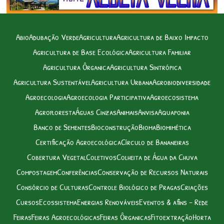
Abio
Adubação Verde
Agricultura
Agricultura de Baixo Impacto
Agricultura de Base Ecológica
Agricultura Familiar
Agricultura Ôrganica
Agricultura Sintrópica
Agricultura Sustentável
Agricultura Urbana
Agrobiodiversidade
Agroecologia
Agroecologia Participativa
Agroecosistema
Agrofloresta
Águas Cinzas
Animais
Anvisa
Aquaponia
Banco de Sementes
Bioconstrução
Bioma
Biomimética
Certificação Agroecológica
Círculo de Bananeiras
Cobertura Vegetal
Coletivos
Colheita de Água da Chuva
Compostagem
Conferências
Conservação de Recursos Naturais
Consórcio de Culturas
Controle Biológico de Pragas
Criações
Cursos
Ecossistema
Energias Renováveis
Eventos & afins – Rede
Feiras
Feiras Agroecológicas
Feiras Ôrganicas
Fitoextração
Horta