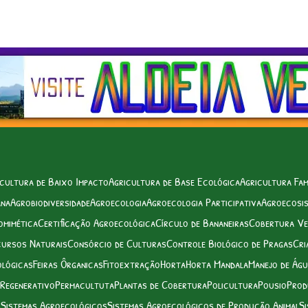
cultura de Baixo Impacto
Agricultura de Base Ecológica
Agricultura Fam
ana
Agrobiodiversidade
Agroecologia
Agroecologia Participativa
Agroecosi
omimética
Certificação Agroecológica
Círculo de Bananeiras
Cobertura Ve
cursos Naturais
Consórcio de Culturas
Controle Biológico de Pragas
Cri
ológicas
Feiras Ôrganicas
Fitoextração
Horta
Horta Mandala
Manejo de Ág
 Regenerativo
Permacultuta
Plantas de Cobertura
Policultura
Pousio
Prod
s
Sistemas Agroecológicos
Sistemas Agroecológicos de Produção Animal
Si