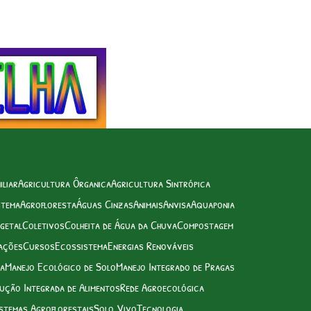
iliar
Agricultura Ôrganica
Agricultura Sintrópica
stema
Agrofloresta
Águas Cinzas
Animais
Anvisa
Aquaponia
getal
Coletivos
Colheita de Água da Chuva
Compostagem
ações
Cursos
Ecossistema
Energias Renováveis
ua
Manejo Ecológico de Solo
Manejo Integrado de Pragas
ução Integrada de Alimentos
Rede Agroecológica
stemas Agroflorestais
Solo Vivo
Tecnologia