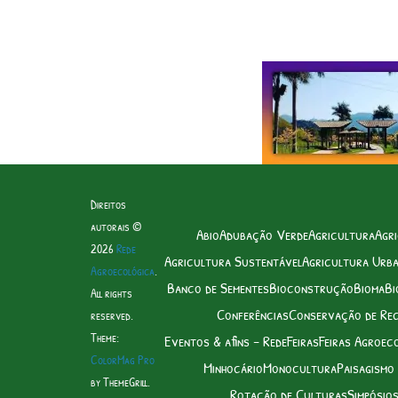
Direitos
autorais ©
Abio
Adubação Verde
Agricultura
Agri
2026
Rede
Agricultura Sustentável
Agricultura Urb
Agroecológica
.
Banco de Sementes
Bioconstrução
Bioma
Bi
All rights
Conferências
Conservação de Re
reserved.
Theme:
Eventos & afins – Rede
Feiras
Feiras Agroec
ColorMag Pro
Minhocário
Monocultura
Paisagismo
by ThemeGrill.
Rotação de Culturas
Simpósio