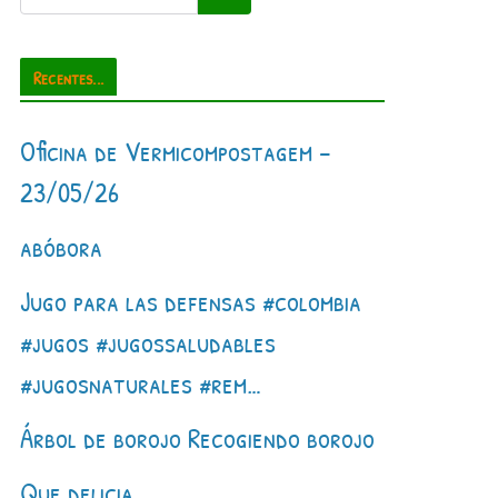
Recentes...
Oficina de Vermicompostagem –
23/05/26
abóbora
Jugo para las defensas #colombia
#jugos #jugossaludables
#jugosnaturales #rem…
Árbol de borojo Recogiendo borojo
Que delicia