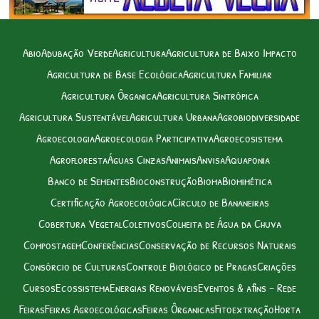
Abio
Adubação Verde
Agricultura
Agricultura de Baixo Impacto
Agricultura de Base Ecológica
Agricultura Familiar
Agricultura Ôrganica
Agricultura Sintrópica
Agricultura Sustentável
Agricultura Urbana
Agrobiodiversidade
Agroecologia
Agroecologia Participativa
Agroecosistema
Agrofloresta
Águas Cinzas
Animais
Anvisa
Aquaponia
Banco de Sementes
Bioconstrução
Bioma
Biomimética
Certificação Agroecológica
Círculo de Bananeiras
Cobertura Vegetal
Coletivos
Colheita de Água da Chuva
Compostagem
Conferências
Conservação de Recursos Naturais
Consórcio de Culturas
Controle Biológico de Pragas
Criações
Cursos
Ecossistema
Energias Renováveis
Eventos & afins – Rede
Feiras
Feiras Agroecológicas
Feiras Ôrganicas
Fitoextração
Horta