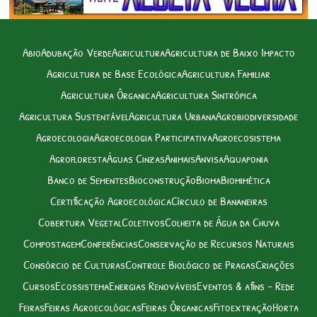
Abio
Adubação Verde
Agricultura
Agricultura de Baixo Impacto
Agricultura de Base Ecológica
Agricultura Familiar
Agricultura Ôrganica
Agricultura Sintrópica
Agricultura Sustentável
Agricultura Urbana
Agrobiodiversidade
Agroecologia
Agroecologia Participativa
Agroecosistema
Agrofloresta
Águas Cinzas
Animais
Anvisa
Aquaponia
Banco de Sementes
Bioconstrução
Bioma
Biomimética
Certificação Agroecológica
Círculo de Bananeiras
Cobertura Vegetal
Coletivos
Colheita de Água da Chuva
Compostagem
Conferências
Conservação de Recursos Naturais
Consórcio de Culturas
Controle Biológico de Pragas
Criações
Cursos
Ecossistema
Energias Renováveis
Eventos & afins – Rede
Feiras
Feiras Agroecológicas
Feiras Ôrganicas
Fitoextração
Horta