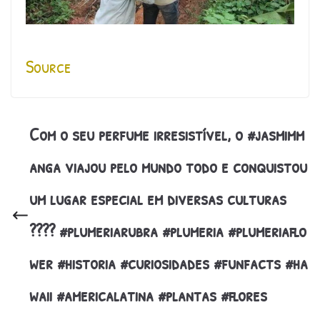
Source
Com o seu perfume irresistível, o #jasmimm
anga viajou pelo mundo todo e conquistou
um lugar especial em diversas culturas
???? #plumeriarubra #plumeria #plumeriaflo
wer #historia #curiosidades #funfacts #ha
waii #americalatina #plantas #flores