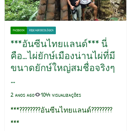
FACEBOOK
REDE AGROECOLÓGICA
***อันซีนไทยแลนด์*** นี่
คือ…ไผ่ยักษ์เมืองน่านไผ่ที่มี
ขนาดยักษ์ใหญ่สมชื่อจริงๆ
…
2 anos ago
1044 visualizações
***????????อันซีนไทยแลนด์????????
***