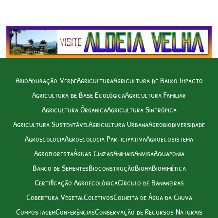
Abio
Adubação Verde
Agricultura
Agricultura de Baixo Impacto
Agricultura de Base Ecológica
Agricultura Familiar
Agricultura Ôrganica
Agricultura Sintrópica
Agricultura Sustentável
Agricultura Urbana
Agrobiodiversidade
Agroecologia
Agroecologia Participativa
Agroecosistema
Agrofloresta
Águas Cinzas
Animais
Anvisa
Aquaponia
Banco de Sementes
Bioconstrução
Bioma
Biomimética
Certificação Agroecológica
Círculo de Bananeiras
Cobertura Vegetal
Coletivos
Colheita de Água da Chuva
Compostagem
Conferências
Conservação de Recursos Naturais